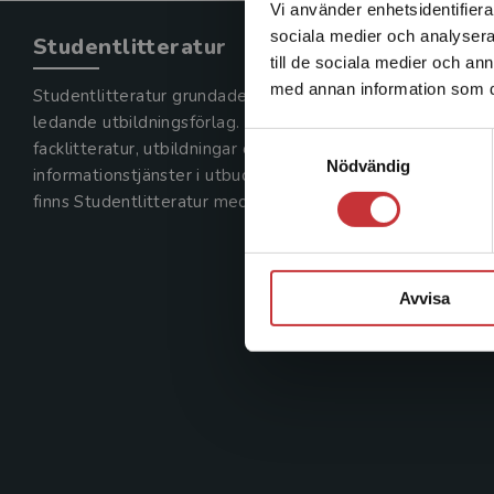
Vi använder enhetsidentifierar
sociala medier och analysera 
Studentlitteratur
till de sociala medier och a
med annan information som du 
Studentlitteratur grundades 1963 och är idag Sveriges
ledande utbildningsförlag. Med läromedel, kurslitteratur,
Samtyckesval
facklitteratur, utbildningar och digitala
Nödvändig
informationstjänster i utbudet,
finns Studentlitteratur med längs hela kunskapsresan.
Avvisa