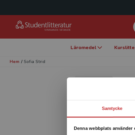
Läromedel
Kurslitt
Hem
/
Sofia Strid
So
Förfa
Samtycke
Denna webbplats använder 