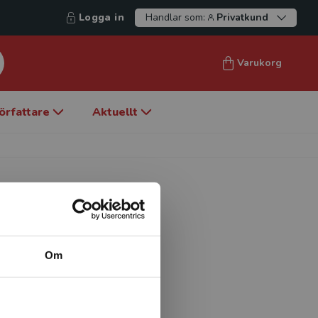
Logga in
Handlar som:
Privatkund
Varukorg
örfattare
Aktuellt
Om