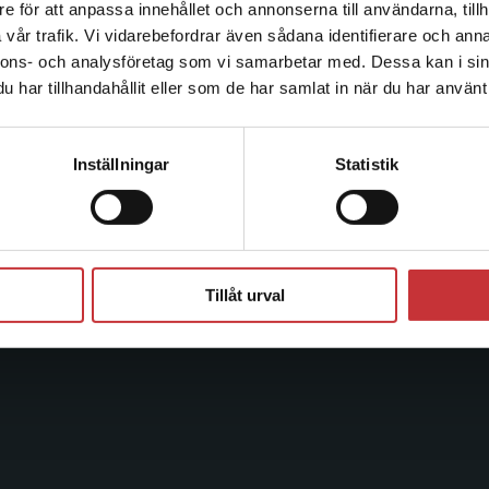
e för att anpassa innehållet och annonserna till användarna, tillh
Det verkar som att du besöker studentlitteratur.se via en
vår trafik. Vi vidarebefordrar även sådana identifierare och anna
enhet utanför Sverige. Vi erbjuder inte leveranser utanför
Kontakta oss
Kundservice
nnons- och analysföretag som vi samarbetar med. Dessa kan i sin
Sverige. För att kunna slutföra ett köp måste
har tillhandahållit eller som de har samlat in när du har använt 
leveransadressen vara i Sverige.
Läs mer
Kontakta oss
Kontakta kundservice
046-31 20 00
046-31 21 00
Kontakta kundservice
Inställningar
Statistik
Postadress:
Frågor och svar
Box 141
Köpvillkor
221 00 Lund
Stäng
Systemkrav
Besöksadress:
Tillåt urval
Åkergränden 1