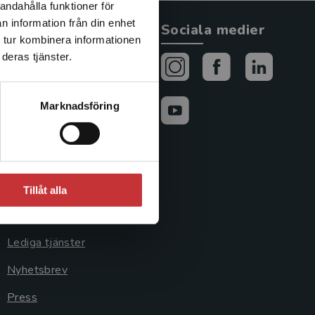
andahålla funktioner för
n information från din enhet
Allmänna länkar
Sociala medier
 tur kombinera informationen
deras tjänster.
Om oss
Avtal och rättigheter
Marknadsföring
Cookies
Cookieinställningar
GDPR och
personuppgifter
Tillåt alla
Jobba hos oss
Lediga tjänster
Nyhetsbrev
Press