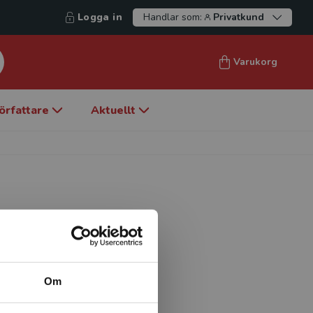
Logga in
Handlar som:
Privatkund
Varukorg
örfattare
Aktuellt
stitutt for lærerutdanning
Om