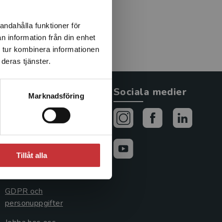
andahålla funktioner för
n information från din enhet
 tur kombinera informationen
deras tjänster.
Allmänna länkar
Sociala medier
Marknadsföring
Om oss
Avtal och rättigheter
Cookies
Tillåt alla
Cookieinställningar
GDPR och
personuppgifter