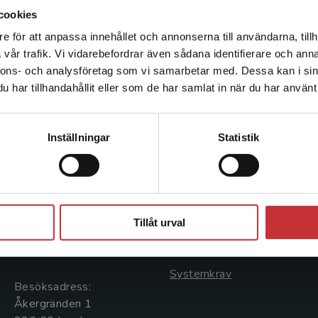
cookies
e för att anpassa innehållet och annonserna till användarna, tillh
Det verkar som att du besöker studentlitteratur.se via en
vår trafik. Vi vidarebefordrar även sådana identifierare och anna
enhet utanför Sverige. Vi erbjuder inte leveranser utanför
nnons- och analysföretag som vi samarbetar med. Dessa kan i sin
Sverige. För att kunna slutföra ett köp måste
har tillhandahållit eller som de har samlat in när du har använt 
leveransadressen vara i Sverige.
Läs mer
Kontakta kundservice
Kontakta oss
Kundservice
Inställningar
Statistik
Kontakta oss
Kontakta kundservice
046-31 20 00
046-31 21 00
Stäng
Postadress:
Frågor och svar
Tillåt urval
Box 141
Köpvillkor
221 00 Lund
Systemkrav
Besöksadress:
Åkergränden 1