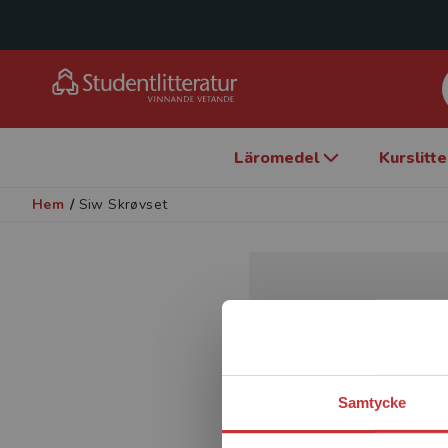
Läromedel
Kurslitt
Hem
/
Siw Skrøvset
Samtycke