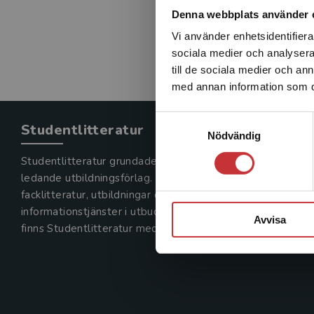
Denna webbplats använder 
Vi använder enhetsidentifierar
sociala medier och analysera 
till de sociala medier och a
med annan information som du 
Samtyckesval
Studentlitteratur
Nödvändig
Studentlitteratur grundades 1963 och är idag Sveriges
ledande utbildningsförlag. Med läromedel, kurslitteratur,
facklitteratur, utbildningar och digitala
informationstjänster i utbudet,
Avvisa
finns Studentlitteratur med längs hela kunskapsresan.