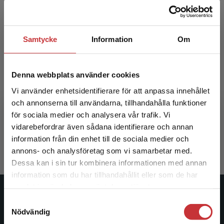
Samtycke
Information
Om
Denna webbplats använder cookies
Didaktik för yrkeslärare
Vi använder enhetsidentifierare för att anpassa innehållet
och annonserna till användarna, tillhandahålla funktioner
Hansson, Thomas (red.)
för sociala medier och analysera vår trafik. Vi
Begränsad fraktregion
vidarebefordrar även sådana identifierare och annan
359 kr
inkl. moms
information från din enhet till de sociala medier och
Exkl. moms: 339 kr
annons- och analysföretag som vi samarbetar med.
Dessa kan i sin tur kombinera informationen med annan
information som du har tillhandahållit eller som de har
Det verkar som att du besöker
samlat in när du har använt deras tjänster.
studentlitteratur.se via en enhet utanför Sverige.
Studentlitteratur
Samtyckesval
Vi erbjuder inte leveranser utanför Sverige. För
Nödvändig
att kunna slutföra ett köp måste
Studentlitteratur grundades 1963 och är idag Sveriges