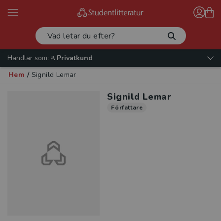
Handlar som:
Privatkund
Hem
/
Signild Lemar
Signild Lemar
Författare