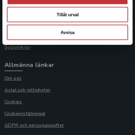
Kontakta kundservice
046-31 21 00
Tillåt urval
Frågor och svar
Avvisa
Köpvillkor
Systemkrav
Allmänna länkar
Om oss
Avtal och rättigheter
Cookies
Cookieinställningar
GDPR och personuppgifter