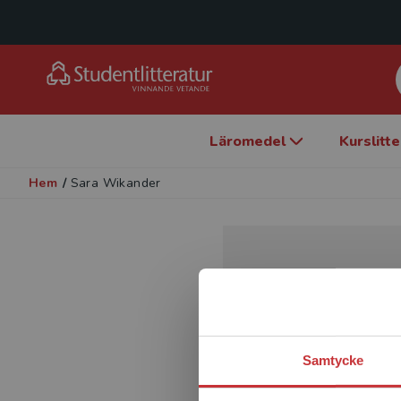
Läromedel
Kurslitt
Hem
/
Sara Wikander
Samtycke