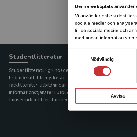
Denna webbplats använder 
Vi använder enhetsidentifierar
sociala medier och analysera 
till de sociala medier och a
med annan information som du 
Samtyckesval
Studentlitteratur
Nödvändig
Studentlitteratur grundades 1963 och är idag Sveriges
ledande utbildningsförlag. Med läromedel, kurslitteratur,
facklitteratur, utbildningar och digitala
informationstjänster i utbudet,
Avvisa
finns Studentlitteratur med längs hela kunskapsresan.