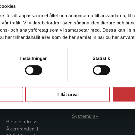
cookies
e för att anpassa innehållet och annonserna till användarna, tillh
Det verkar som att du besöker studentlitteratur.se via en
vår trafik. Vi vidarebefordrar även sådana identifierare och anna
enhet utanför Sverige. Vi erbjuder inte leveranser utanför
nnons- och analysföretag som vi samarbetar med. Dessa kan i sin
Sverige. För att kunna slutföra ett köp måste
har tillhandahållit eller som de har samlat in när du har använt 
leveransadressen vara i Sverige.
Läs mer
Kontakta kundservice
Kontakta oss
Kundservice
Inställningar
Statistik
Kontakta oss
Kontakta kundservice
046-31 20 00
046-31 21 00
Stäng
Postadress:
Frågor och svar
Tillåt urval
Box 141
Köpvillkor
221 00 Lund
Systemkrav
Besöksadress:
Åkergränden 1