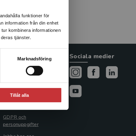
andahålla funktioner för
n information från din enhet
 tur kombinera informationen
deras tjänster.
Allmänna länkar
Sociala medier
Marknadsföring
Om oss
Avtal och rättigheter
Cookies
Tillåt alla
Cookieinställningar
GDPR och
personuppgifter