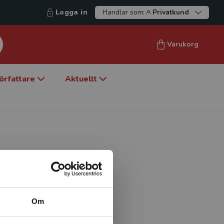
Logga in
Handlar som:
Privatkund
Varukorg
örfattare
Aktuellt
alanserade Barn. Hon är
 hälsocoach, barnskötare och
nom fysisk aktivitet,
Om