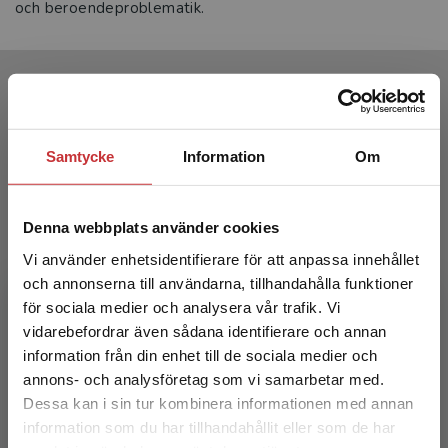
och beroendeproblematik.
Produkter
Samtycke
Information
Om
Denna webbplats använder cookies
Vi använder enhetsidentifierare för att anpassa innehållet
och annonserna till användarna, tillhandahålla funktioner
för sociala medier och analysera vår trafik. Vi
Begränsad fraktregion
vidarebefordrar även sådana identifierare och annan
Åter till kontrollerat drickande
information från din enhet till de sociala medier och
annons- och analysföretag som vi samarbetar med.
Hammarberg, A - Wallhed Finn, S
Dessa kan i sin tur kombinera informationen med annan
370 kr
inkl. moms
information som du har tillhandahållit eller som de har
Exkl. moms: 349 kr
Det verkar som att du besöker