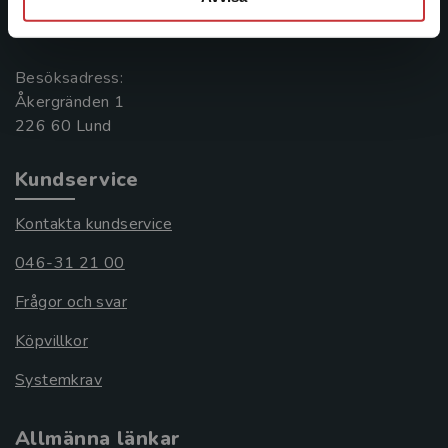
Box 141
221 00 Lund
Besöksadress:
Åkergränden 1
Kundservice
Kontakta kundservice
046-31 21 00
Frågor och svar
Köpvillkor
Systemkrav
Allmänna länkar