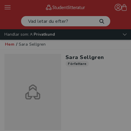
Handlar som:
Privatkund
Hem
/
Sara Sellgren
Sara Sellgren
Författare