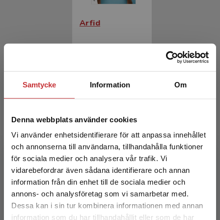
Arfid
Sellgren, Sara
335 kr
inkl. moms
Exkl. moms: 316 kr
Samtycke
Information
Om
Denna webbplats använder cookies
Vi använder enhetsidentifierare för att anpassa innehållet
och annonserna till användarna, tillhandahålla funktioner
för sociala medier och analysera vår trafik. Vi
Begränsad fraktregion
vidarebefordrar även sådana identifierare och annan
Arfid
information från din enhet till de sociala medier och
annons- och analysföretag som vi samarbetar med.
Dessa kan i sin tur kombinera informationen med annan
Sellgren, Sara
information som du har tillhandahållit eller som de har