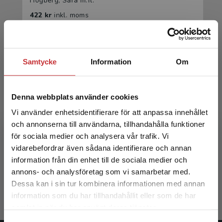
Högberg, Sara m.fl.
422 kr
inkl. moms
Exkl. moms: 398 kr
Samtycke
Information
Om
Denna webbplats använder cookies
Vi använder enhetsidentifierare för att anpassa innehållet
och annonserna till användarna, tillhandahålla funktioner
Modern psykodynamisk teori och terapi
för sociala medier och analysera vår trafik. Vi
Begränsad fraktregion
vidarebefordrar även sådana identifierare och annan
information från din enhet till de sociala medier och
Högberg, Sara m.fl.
annons- och analysföretag som vi samarbetar med.
264 kr
inkl. moms
Dessa kan i sin tur kombinera informationen med annan
Exkl. moms: 249 kr
information som du har tillhandahållit eller som de har
Det verkar som att du besöker
samlat in när du har använt deras tjänster.
studentlitteratur.se via en enhet utanför Sverige.