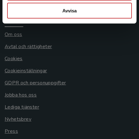
Systemkrav
Avvisa
Allmänna länkar
Om oss
Avtal och rättigheter
Cookies
Cookieinställningar
GDPR och personuppgifter
Jobba hos oss
Lediga tjänster
Nyhetsbrev
Press