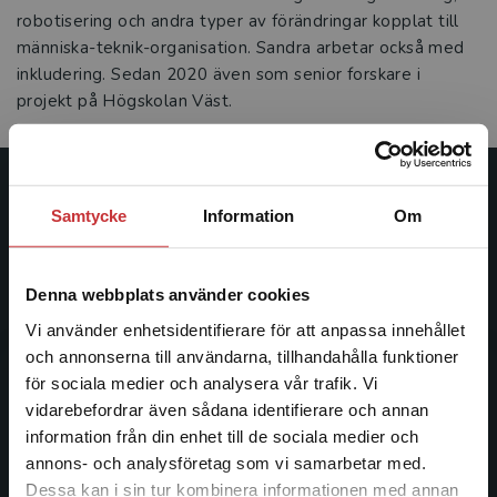
robotisering och andra typer av förändringar kopplat till
människa-teknik-organisation. Sandra arbetar också med
inkludering. Sedan 2020 även som senior forskare i
projekt på Högskolan Väst.
Studentlitteratur
Samtycke
Information
Om
Studentlitteratur grundades 1963 och är idag Sveriges
ledande utbildningsförlag. Med läromedel, kurslitteratur,
Denna webbplats använder cookies
facklitteratur, utbildningar och digitala
Vi använder enhetsidentifierare för att anpassa innehållet
informationstjänster i utbudet, finns Studentlitteratur med
och annonserna till användarna, tillhandahålla funktioner
längs hela kunskapsresan.
för sociala medier och analysera vår trafik. Vi
Begränsad fraktregion
vidarebefordrar även sådana identifierare och annan
Kontakta oss
information från din enhet till de sociala medier och
annons- och analysföretag som vi samarbetar med.
Kontakta oss
Dessa kan i sin tur kombinera informationen med annan