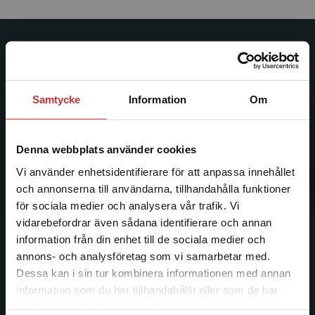
Studentlitteratur
Studentlitteratur grundades 1963 och är idag Sveriges
Samtycke
Information
Om
ledande utbildningsförlag. Med läromedel, kurslitteratur,
facklitteratur, utbildningar och digitala
informationstjänster i utbudet, finns Studentlitteratur med
Denna webbplats använder cookies
längs hela kunskapsresan.
Vi använder enhetsidentifierare för att anpassa innehållet
och annonserna till användarna, tillhandahålla funktioner
Kontakta oss
för sociala medier och analysera vår trafik. Vi
Begränsad fraktregion
vidarebefordrar även sådana identifierare och annan
Kontakta oss
information från din enhet till de sociala medier och
046-31 20 00
annons- och analysföretag som vi samarbetar med.
Dessa kan i sin tur kombinera informationen med annan
Postadress:
information som du har tillhandahållit eller som de har
Box 141
Det verkar som att du besöker
samlat in när du har använt deras tjänster.
studentlitteratur.se via en enhet utanför Sverige.