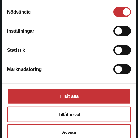
221 00 Lund
Samtyckesval
Vi erbjuder inte leveranser utanför Sverige. För
Nödvändig
Besöksadress:
att kunna slutföra ett köp måste
Åkergränden 1
leveransadressen vara i Sverige.
Läs mer
Inställningar
Kontakta kundservice
Kundservice
Statistik
Kontakta kundservice
Marknadsföring
Stäng
046-31 21 00
Frågor och svar
Köpvillkor
Tillåt alla
Systemkrav
Tillåt urval
Allmänna länkar
Avvisa