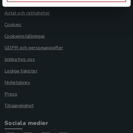
Om oss
Avtal och rättigheter
Cookies
Cookieinställningar
GDPR och personuppgifter
Jobba hos oss
Lediga tjänster
Nyhetsbrev
Press
Tillgänglighet
Sociala medier