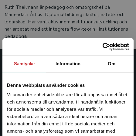
Ruth Theilmann är pedagog och omsorgschef på
Mariendal i Århus. Diplomutbildning i kultur, estetik och
ledarskap. Har varit aktiv inom institutionsutveckling och
har arbetat med att integrera flow-teorin i institutionens
pedagogik.
Samtycke
Information
Om
Studentlitteratur
Studentlitteratur grundades 1963 och är idag Sveriges
Denna webbplats använder cookies
ledande utbildningsförlag. Med läromedel, kurslitteratur,
facklitteratur, utbildningar och digitala
Vi använder enhetsidentifierare för att anpassa innehållet
informationstjänster i utbudet, finns Studentlitteratur med
och annonserna till användarna, tillhandahålla funktioner
längs hela kunskapsresan.
för sociala medier och analysera vår trafik. Vi
Begränsad fraktregion
vidarebefordrar även sådana identifierare och annan
information från din enhet till de sociala medier och
Kontakta oss
annons- och analysföretag som vi samarbetar med.