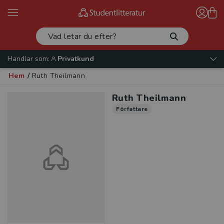
Handlar som:
Privatkund
Hem
/
Ruth Theilmann
Ruth Theilmann
Författare