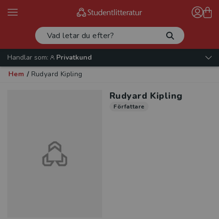
Handlar som:
Privatkund
Hem
/
Rudyard Kipling
Rudyard Kipling
Författare