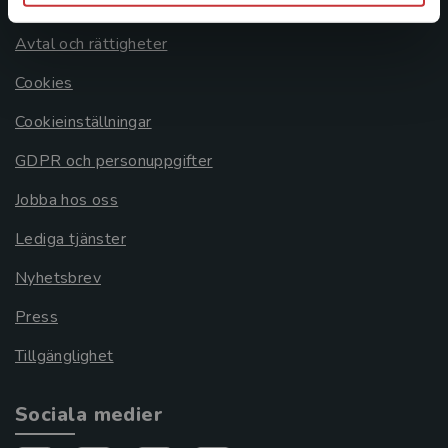
Om oss
Avtal och rättigheter
Cookies
Cookieinställningar
GDPR och personuppgifter
Jobba hos oss
Lediga tjänster
Nyhetsbrev
Press
Tillgänglighet
Sociala medier