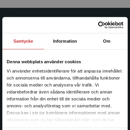
Studentlitteratur
Studentlitteratur grundades 1963 och är idag Sveriges
Samtycke
Information
Om
ledande utbildningsförlag. Med läromedel, kurslitteratur,
facklitteratur, utbildningar och digitala
informationstjänster i utbudet, finns Studentlitteratur med
Denna webbplats använder cookies
längs hela kunskapsresan.
Vi använder enhetsidentifierare för att anpassa innehållet
och annonserna till användarna, tillhandahålla funktioner
Kontakta oss
för sociala medier och analysera vår trafik. Vi
Begränsad fraktregion
vidarebefordrar även sådana identifierare och annan
Kontakta oss
information från din enhet till de sociala medier och
046-31 20 00
annons- och analysföretag som vi samarbetar med.
Dessa kan i sin tur kombinera informationen med annan
Postadress:
information som du har tillhandahållit eller som de har
Box 141
Det verkar som att du besöker
samlat in när du har använt deras tjänster.
studentlitteratur.se via en enhet utanför Sverige.