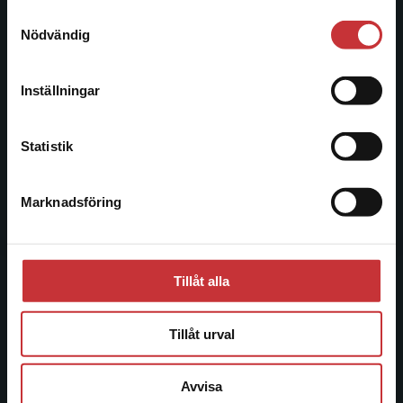
221 00 Lund
Samtyckesval
Vi erbjuder inte leveranser utanför Sverige. För
Nödvändig
Besöksadress:
att kunna slutföra ett köp måste
Åkergränden 1
leveransadressen vara i Sverige.
Läs mer
Inställningar
Kontakta kundservice
Kundservice
Statistik
Kontakta kundservice
Marknadsföring
Stäng
046-31 21 00
Frågor och svar
Köpvillkor
Tillåt alla
Systemkrav
Tillåt urval
Allmänna länkar
Avvisa