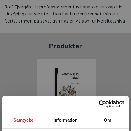
Rolf Ejvegård är professor emeritus i statsvetenskap vid
Linköpings universitet. Han har lärarerfarenhet från ett
flertal ämnen på såväl gymnasienivå som universitetsnivå.
Produkter
Vetenskaplig metod
Samtycke
Information
Om