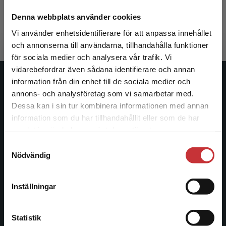
Ejvegård, Rolf
342 kr
inkl. moms
Denna webbplats använder cookies
Exkl. moms: 323 kr
Vi använder enhetsidentifierare för att anpassa innehållet
och annonserna till användarna, tillhandahålla funktioner
för sociala medier och analysera vår trafik. Vi
Begränsad fraktregion
vidarebefordrar även sådana identifierare och annan
information från din enhet till de sociala medier och
Studentlitteratur
annons- och analysföretag som vi samarbetar med.
Dessa kan i sin tur kombinera informationen med annan
Studentlitteratur grundades 1963 och är idag Sveriges
information som du har tillhandahållit eller som de har
ledande utbildningsförlag. Med läromedel, kurslitteratur,
Det verkar som att du besöker
samlat in när du har använt deras tjänster.
facklitteratur, utbildningar och digitala
studentlitteratur.se via en enhet utanför Sverige.
Samtyckesval
informationstjänster i utbudet, finns Studentlitteratur med
Vi erbjuder inte leveranser utanför Sverige. För
Nödvändig
längs hela kunskapsresan.
att kunna slutföra ett köp måste
leveransadressen vara i Sverige.
Läs mer
Kontakta oss
Inställningar
Kontakta kundservice
Kontakta oss
Statistik