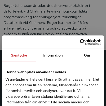
Roger Johansson är tekn. dr och universitetslektor i
datorteknik vid Chalmers tekniska högskola, tillika
programansvarig för civilingenjörsutbildningen i
Datateknik vid Chalmers. Roger har mer än 25 års
erfarenhet av undervisning och kursutveckling på
akademisk nivå och har utvecklat flera interaktiva
läromedel inom datorteknikområdet.
Samtycke
Information
Om
Studentlitteratur
Denna webbplats använder cookies
Studentlitteratur grundades 1963 och är idag Sveriges
ledande utbildningsförlag. Med läromedel, kurslitteratur,
Vi använder enhetsidentifierare för att anpassa innehållet
facklitteratur, utbildningar och digitala
och annonserna till användarna, tillhandahålla funktioner
informationstjänster i utbudet, finns Studentlitteratur med
för sociala medier och analysera vår trafik. Vi
Begränsad fraktregion
längs hela kunskapsresan.
vidarebefordrar även sådana identifierare och annan
information från din enhet till de sociala medier och