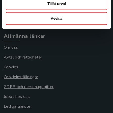
Frågor och svar
Tillåt urval
Köpvillkor
Avvisa
Systemkrav
Allmänna länkar
Om oss
Avtal och rättigheter
Cookies
Cookieinställningar
GDPR och personuppgifter
Jobba hos oss
Lediga tjänster