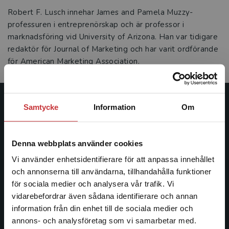
Robert F. Lusch innehar James and Pamela Muzzy-
professuren i entreprenörskap och är professor i
marknadsföring vid University of Arizona. Han var tidigare
redaktör för Journal of Marketing och har varit ordförande
för American Marketing Association.
Samtycke
Information
Om
Studentlitteratur
Studentlitteratur grundades 1963 och är idag Sveriges
Denna webbplats använder cookies
ledande utbildningsförlag. Med läromedel, kurslitteratur,
facklitteratur, utbildningar och digitala
Vi använder enhetsidentifierare för att anpassa innehållet
informationstjänster i utbudet, finns Studentlitteratur med
och annonserna till användarna, tillhandahålla funktioner
längs hela kunskapsresan.
för sociala medier och analysera vår trafik. Vi
Begränsad fraktregion
vidarebefordrar även sådana identifierare och annan
information från din enhet till de sociala medier och
Kontakta oss
annons- och analysföretag som vi samarbetar med.