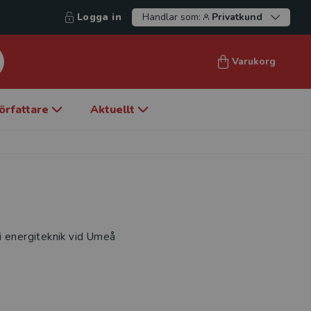
Logga in
Handlar som:
Privatkund
Varukorg
örfattare
Aktuellt
i energiteknik vid Umeå