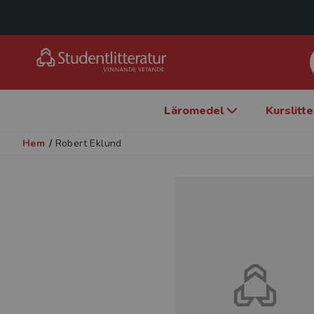
Läromedel
Kurslitt
Hem
/
Robert Eklund