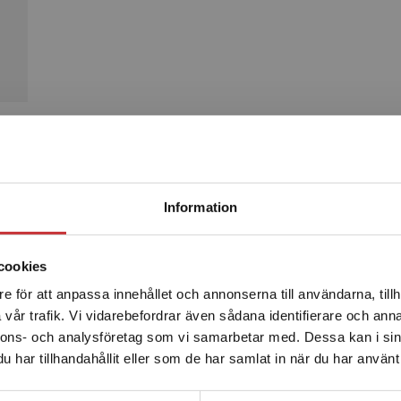
Produkter
Begränsad fraktregion
Information
cookies
e för att anpassa innehållet och annonserna till användarna, tillh
Det verkar som att du besöker studentlitteratur.se via en
vår trafik. Vi vidarebefordrar även sådana identifierare och anna
enhet utanför Sverige. Vi erbjuder inte leveranser utanför
nnons- och analysföretag som vi samarbetar med. Dessa kan i sin
Sverige. För att kunna slutföra ett köp måste
har tillhandahållit eller som de har samlat in när du har använt 
leveransadressen vara i Sverige.
Läs mer