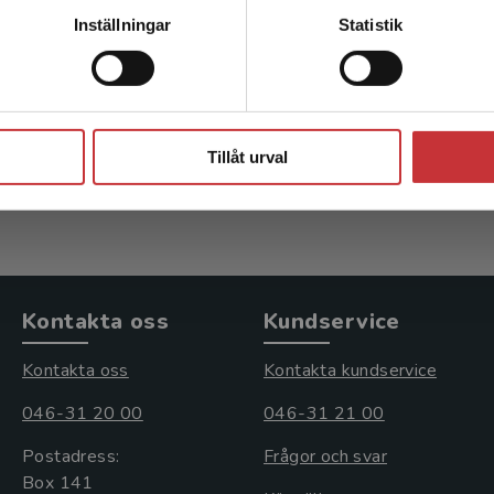
Kontakta kundservice
Formelsamling i
Inställningar
Statistik
energiteknik
Soleimani-Mohseni, Mohsen m.fl.
Stäng
477 kr
inkl. moms
Tillåt urval
Exkl. moms: 450 kr
Kontakta oss
Kundservice
Kontakta oss
Kontakta kundservice
046-31 20 00
046-31 21 00
Postadress:
Frågor och svar
Box 141