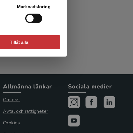
Marknadsföring
Tillåt alla
Allmänna länkar
Sociala medier
Om oss
Avtal och rättigheter
Cookies