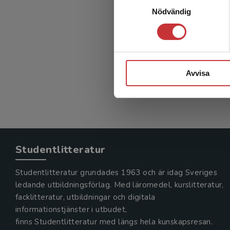
Nödvändig
Avvisa
Studentlitteratur
Studentlitteratur grundades 1963 och är idag Sveriges
ledande utbildningsförlag. Med läromedel, kurslitteratur,
facklitteratur, utbildningar och digitala
informationstjänster i utbudet,
finns Studentlitteratur med längs hela kunskapsresan.