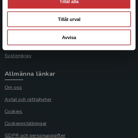
Tillåt alla
Kontakta kundservice
046-31 21 00
Tillåt urval
Frågor och svar
Avvisa
Köpvillkor
Systemkrav
Allmänna länkar
Om oss
Avtal och rättigheter
Cookies
Cookieinställningar
GDPR och personuppgifter