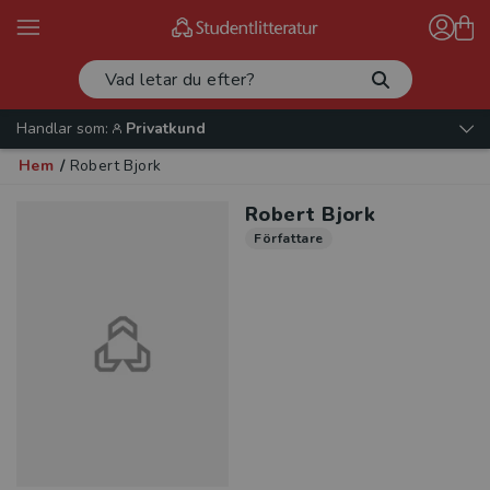
Handlar som:
Privatkund
Hem
/
Robert Bjork
Robert Bjork
Författare