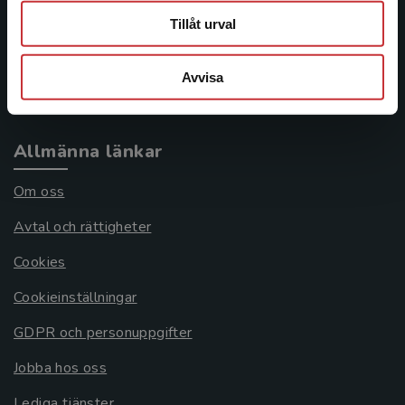
Tillåt urval
Frågor och svar
Köpvillkor
Avvisa
Systemkrav
Allmänna länkar
Om oss
Avtal och rättigheter
Cookies
Cookieinställningar
GDPR och personuppgifter
Jobba hos oss
Lediga tjänster