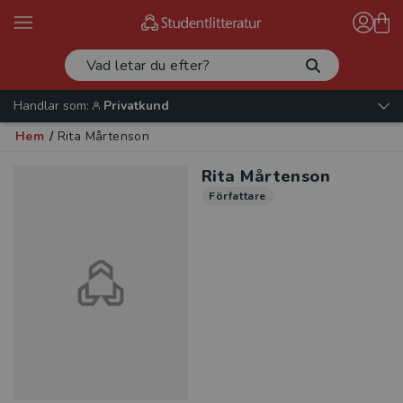
Handlar som:
Privatkund
Hem
/
Rita Mårtenson
Rita Mårtenson
Författare