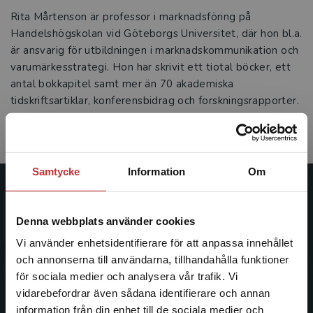
Rita Mårtenson är professor i marknadsföring på
Handelshögskolan vid Göteborgs Universitet, där hon bl.a.
är ansvarig för utbildningen i marknadskommunikation och
varumärkesstrategi. Hon har skrivit ett tiotal böcker, ett
antal bokkapitel samt mer än 70 akademiska
tidskriftsartiklar, konferensbidrag och forskningsrapporter.
Därtill har hon skrivit och presenterat ett stort antal
andra bidrag i nationella och internationella sammanhang.
Samtycke
Information
Om
Studentlitteratur
Denna webbplats använder cookies
Studentlitteratur grundades 1963 och är idag Sveriges
Vi använder enhetsidentifierare för att anpassa innehållet
ledande utbildningsförlag. Med läromedel, kurslitteratur,
och annonserna till användarna, tillhandahålla funktioner
facklitteratur, utbildningar och digitala
för sociala medier och analysera vår trafik. Vi
informationstjänster i utbudet, finns Studentlitteratur med
Begränsad fraktregion
vidarebefordrar även sådana identifierare och annan
längs hela kunskapsresan.
information från din enhet till de sociala medier och