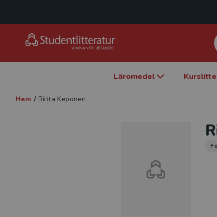
Läromedel
Kurslitt
Hem
/
Riitta Keponen
R
Fö