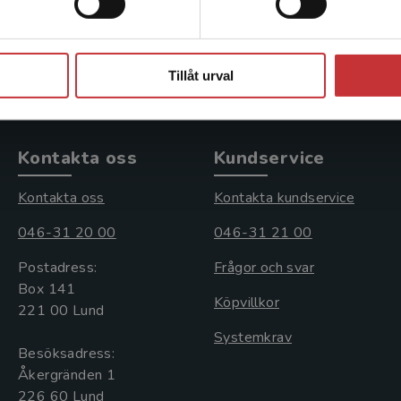
731 kr
inkl. moms
Exkl. moms: 690 kr
Stäng
Tillåt urval
Kontakta oss
Kundservice
Kontakta oss
Kontakta kundservice
046-31 20 00
046-31 21 00
Postadress:
Frågor och svar
Box 141
Köpvillkor
221 00 Lund
Systemkrav
Besöksadress:
Åkergränden 1