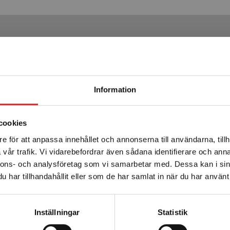
Produkter
Begränsad fraktregion
Information
cookies
e för att anpassa innehållet och annonserna till användarna, tillh
Det verkar som att du besöker studentlitteratur.se via en
vår trafik. Vi vidarebefordrar även sådana identifierare och anna
enhet utanför Sverige. Vi erbjuder inte leveranser utanför
nnons- och analysföretag som vi samarbetar med. Dessa kan i sin
Sverige. För att kunna slutföra ett köp måste
har tillhandahållit eller som de har samlat in när du har använt 
Kielhofners Model of Human
leveransadressen vara i Sverige.
Läs mer
Occupation
Kontakta kundservice
Inställningar
Statistik
Taylor, Renée R (red.)