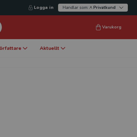
Logga in
Handlar som:
Privatkund
Varukorg
örfattare
Aktuellt