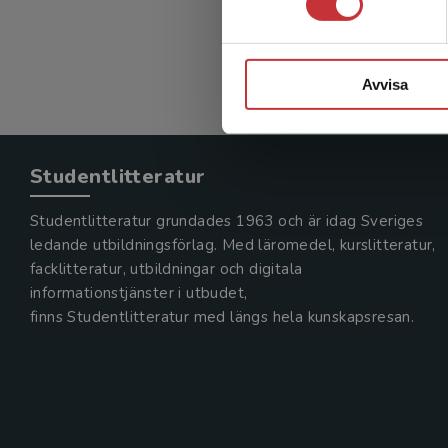
Avvisa
Studentlitteratur
Studentlitteratur grundades 1963 och är idag Sveriges
ledande utbildningsförlag. Med läromedel, kurslitteratur,
facklitteratur, utbildningar och digitala
informationstjänster i utbudet,
finns Studentlitteratur med längs hela kunskapsresan.