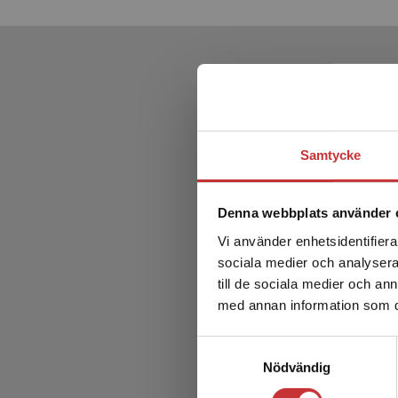
Samtycke
Denna webbplats använder 
Vi använder enhetsidentifierar
sociala medier och analysera 
till de sociala medier och a
med annan information som du 
Samtyckesval
Nödvändig