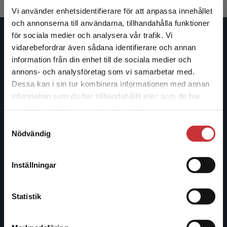
Vi använder enhetsidentifierare för att anpassa innehållet
och annonserna till användarna, tillhandahålla funktioner
för sociala medier och analysera vår trafik. Vi
Studentlitteratur
Begränsad fraktregion
vidarebefordrar även sådana identifierare och annan
information från din enhet till de sociala medier och
Studentlitteratur grundades 1963 och är idag Sveriges
annons- och analysföretag som vi samarbetar med.
ledande utbildningsförlag. Med läromedel, kurslitteratur,
Dessa kan i sin tur kombinera informationen med annan
facklitteratur, utbildningar och digitala
information som du har tillhandahållit eller som de har
Det verkar som att du besöker
informationstjänster i utbudet, finns Studentlitteratur med
samlat in när du har använt deras tjänster.
studentlitteratur.se via en enhet utanför Sverige.
längs hela kunskapsresan.
Samtyckesval
Vi erbjuder inte leveranser utanför Sverige. För
Nödvändig
att kunna slutföra ett köp måste
Kontakta oss
leveransadressen vara i Sverige.
Läs mer
Inställningar
Kontakta oss
Kontakta kundservice
046-31 20 00
Statistik
Postadress:
Box 141