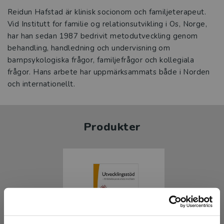
Reidun Hafstad är klinisk socionom och familjeterapeut.
Vid Institutt for familie og relationsutvikling i Os, Norge,
har han sedan 1987 bedrivit metodutveckling genom
behandling, handledning och undervisning om
barnpsykologiska frågor, familjefrågor och kollegiala
frågor. Hans arbete har uppmärksammats både i Norden
och internationellt.
Produkter