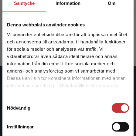
Samtycke
Information
Om
Utvecklingsstöd
Denna webbplats använder cookies
Hafstad, R - Øvreeide, H
Vi använder enhetsidentifierare för att anpassa innehållet
396 kr
inkl. moms
och annonserna till användarna, tillhandahålla funktioner
Exkl. moms: 374 kr
för sociala medier och analysera vår trafik. Vi
Begränsad fraktregion
vidarebefordrar även sådana identifierare och annan
information från din enhet till de sociala medier och
annons- och analysföretag som vi samarbetar med.
Dessa kan i sin tur kombinera informationen med annan
Studentlitteratur
information som du har tillhandahållit eller som de har
Det verkar som att du besöker
samlat in när du har använt deras tjänster.
Studentlitteratur grundades 1963 och är idag Sveriges
studentlitteratur.se via en enhet utanför Sverige.
Samtyckesval
ledande utbildningsförlag. Med läromedel, kurslitteratur,
Vi erbjuder inte leveranser utanför Sverige. För
Nödvändig
facklitteratur, utbildningar och digitala
att kunna slutföra ett köp måste
informationstjänster i utbudet, finns Studentlitteratur med
leveransadressen vara i Sverige.
Läs mer
längs hela kunskapsresan.
Inställningar
Kontakta kundservice