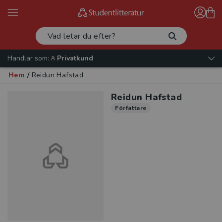
Handlar som:
Privatkund
Hem
/
Reidun Hafstad
Reidun Hafstad
Författare