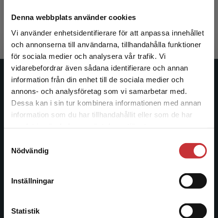
Collins, Randall
365 kr
inkl. moms
Denna webbplats använder cookies
Exkl. moms: 344 kr
Vi använder enhetsidentifierare för att anpassa innehållet
och annonserna till användarna, tillhandahålla funktioner
för sociala medier och analysera vår trafik. Vi
Begränsad fraktregion
vidarebefordrar även sådana identifierare och annan
information från din enhet till de sociala medier och
Studentlitteratur
annons- och analysföretag som vi samarbetar med.
Dessa kan i sin tur kombinera informationen med annan
Studentlitteratur grundades 1963 och är idag Sveriges
information som du har tillhandahållit eller som de har
ledande utbildningsförlag. Med läromedel, kurslitteratur,
Det verkar som att du besöker
samlat in när du har använt deras tjänster.
facklitteratur, utbildningar och digitala
studentlitteratur.se via en enhet utanför Sverige.
informationstjänster i utbudet, finns Studentlitteratur med
Samtyckesval
Vi erbjuder inte leveranser utanför Sverige. För
Nödvändig
längs hela kunskapsresan.
att kunna slutföra ett köp måste
leveransadressen vara i Sverige.
Läs mer
Kontakta oss
Inställningar
Kontakta kundservice
Kontakta oss
Statistik