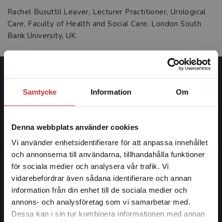
Rachel Busuttil Leaver, Lecturer Practitioner, Urological
Care, Faculty of Health and Social Care, London South
Bank University, UK.
Studentlitteratur
Samtycke
Information
Om
Studentlitteratur grundades 1963 och är idag Sveriges
ledande utbildningsförlag. Med läromedel, kurslitteratur,
Denna webbplats använder cookies
facklitteratur, utbildningar och digitala
informationstjänster i utbudet, finns Studentlitteratur med
Vi använder enhetsidentifierare för att anpassa innehållet
längs hela kunskapsresan.
och annonserna till användarna, tillhandahålla funktioner
för sociala medier och analysera vår trafik. Vi
Begränsad fraktregion
vidarebefordrar även sådana identifierare och annan
Kontakta oss
information från din enhet till de sociala medier och
Kontakta oss
annons- och analysföretag som vi samarbetar med.
Dessa kan i sin tur kombinera informationen med annan