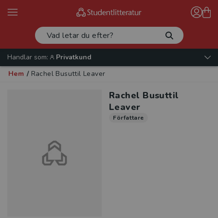
Handlar som:
Privatkund
Hem
/
Rachel Busuttil Leaver
Rachel Busuttil
Leaver
Författare