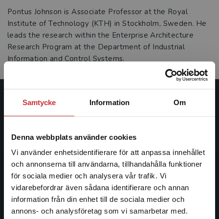
Pontus Johnson is Associate Professor at the Royal
Institute of Technology (KTH) in Stockholm, Sweden. He
leads the research within the Enterprise Architecture
Research Program at the Department of Industrial
Information and Control Systems.
Samtycke
Information
Om
Studentlitteratur
Studentlitteratur grundades 1963 och är idag Sveriges
Denna webbplats använder cookies
ledande utbildningsförlag. Med läromedel, kurslitteratur,
facklitteratur, utbildningar och digitala
Vi använder enhetsidentifierare för att anpassa innehållet
informationstjänster i utbudet, finns Studentlitteratur med
och annonserna till användarna, tillhandahålla funktioner
längs hela kunskapsresan.
för sociala medier och analysera vår trafik. Vi
Begränsad fraktregion
vidarebefordrar även sådana identifierare och annan
information från din enhet till de sociala medier och
Kontakta oss
annons- och analysföretag som vi samarbetar med.