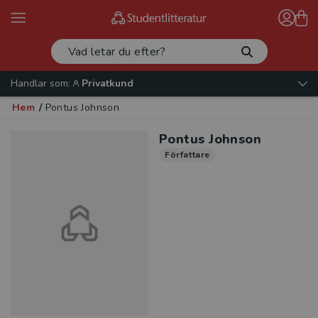
Handlar som:
Privatkund
Hem
/
Pontus Johnson
Pontus Johnson
Författare