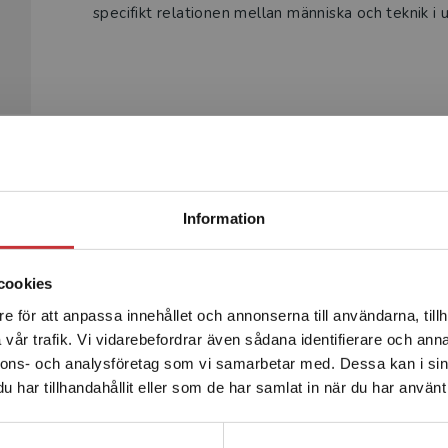
specifikt relationen mellan människa och teknik i 
Begränsad fraktregion
Produkter
Information
cookies
e för att anpassa innehållet och annonserna till användarna, tillh
Det verkar som att du besöker studentlitteratur.se via en
vår trafik. Vi vidarebefordrar även sådana identifierare och anna
enhet utanför Sverige. Vi erbjuder inte leveranser utanför
nnons- och analysföretag som vi samarbetar med. Dessa kan i sin
Sverige. För att kunna slutföra ett köp måste
har tillhandahållit eller som de har samlat in när du har använt 
leveransadressen vara i Sverige.
Läs mer
Kontakta kundservice