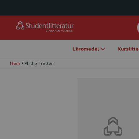
Läromedel
Kurslitt
Hem
/
Phillip Tretten