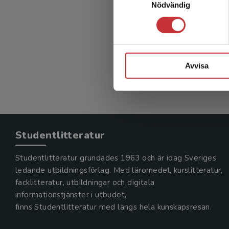
Nödvändig
Underhå
Ingwald
323 kr
in
Exkl. mom
Avvisa
Studentlitteratur
Studentlitteratur grundades 1963 och är idag Sveriges
ledande utbildningsförlag. Med läromedel, kurslitteratur,
facklitteratur, utbildningar och digitala
informationstjänster i utbudet,
finns Studentlitteratur med längs hela kunskapsresan.