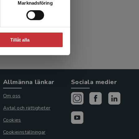
Marknadsföring
äkerhet
Tillåt alla
Allmänna länkar
Sociala medier
Om oss
Avtal och rättigheter
Cookies
Cookieinställningar