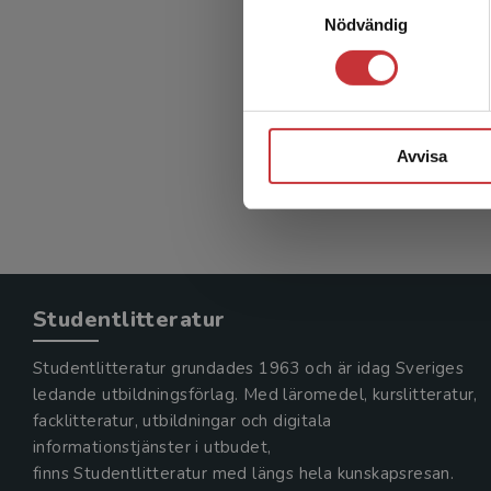
EKG för
Nödvändig
Jevon, Phi
366 kr
in
Avvisa
Exkl. mom
Studentlitteratur
Studentlitteratur grundades 1963 och är idag Sveriges
ledande utbildningsförlag. Med läromedel, kurslitteratur,
facklitteratur, utbildningar och digitala
informationstjänster i utbudet,
finns Studentlitteratur med längs hela kunskapsresan.