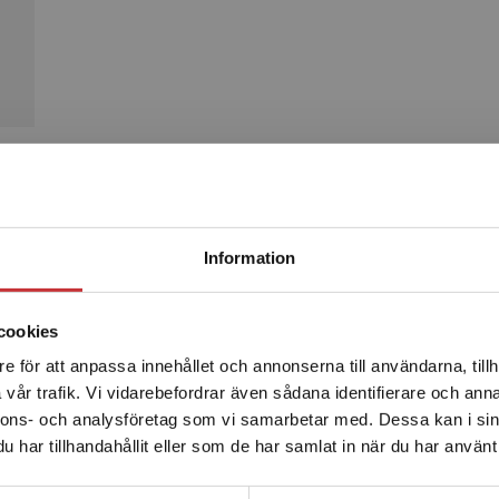
Produkter
Begränsad fraktregion
Information
cookies
e för att anpassa innehållet och annonserna till användarna, tillh
Det verkar som att du besöker studentlitteratur.se via en
vår trafik. Vi vidarebefordrar även sådana identifierare och anna
enhet utanför Sverige. Vi erbjuder inte leveranser utanför
nnons- och analysföretag som vi samarbetar med. Dessa kan i sin
Sverige. För att kunna slutföra ett köp måste
har tillhandahållit eller som de har samlat in när du har använt 
leveransadressen vara i Sverige.
Läs mer