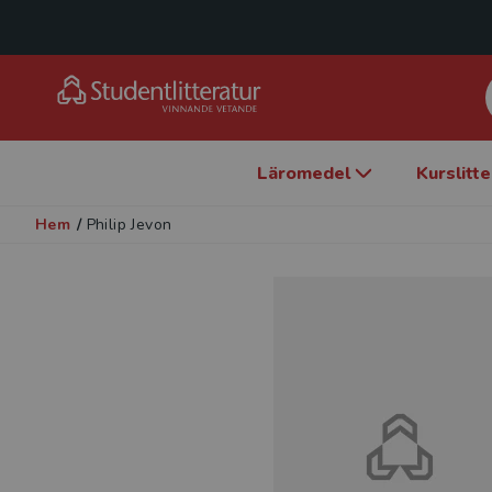
Läromedel
Kurslitt
Hem
/
Philip Jevon