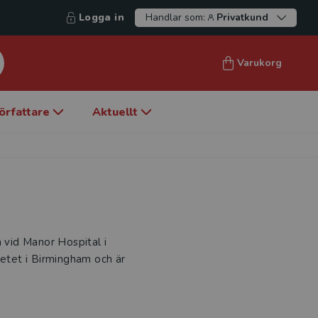
Logga in
Handlar som:
Privatkund
Varukorg
örfattare
Aktuellt
m vid Manor Hospital i
tetet i Birmingham och är