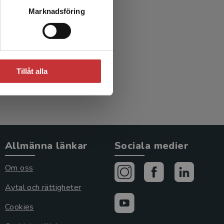
ter med
Marknadsföring
dom
Tillåt alla
Allmänna länkar
Sociala medier
Om oss
Avtal och rättigheter
Cookies