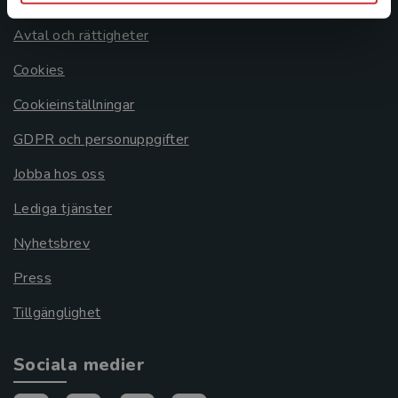
Om oss
Avtal och rättigheter
Cookies
Cookieinställningar
GDPR och personuppgifter
Jobba hos oss
Lediga tjänster
Nyhetsbrev
Press
Tillgänglighet
Sociala medier