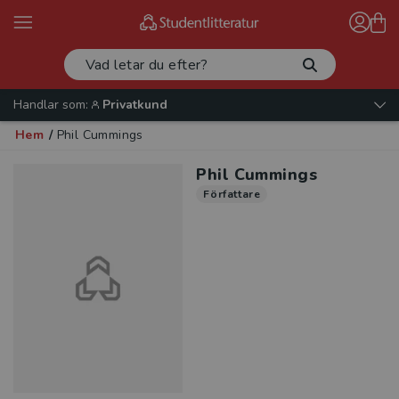
Handlar som:
Privatkund
Hem
/
Phil Cummings
Phil Cummings
Författare