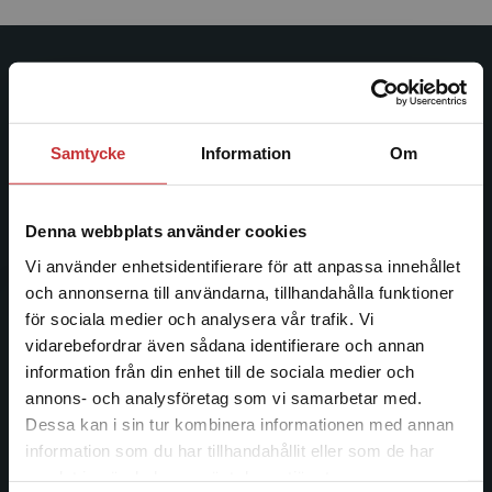
Studentlitteratur
Studentlitteratur grundades 1963 och är idag Sveriges
Samtycke
Information
Om
ledande utbildningsförlag. Med läromedel, kurslitteratur,
facklitteratur, utbildningar och digitala
informationstjänster i utbudet, finns Studentlitteratur med
Denna webbplats använder cookies
längs hela kunskapsresan.
Vi använder enhetsidentifierare för att anpassa innehållet
och annonserna till användarna, tillhandahålla funktioner
Kontakta oss
för sociala medier och analysera vår trafik. Vi
Begränsad fraktregion
vidarebefordrar även sådana identifierare och annan
Kontakta oss
information från din enhet till de sociala medier och
046-31 20 00
annons- och analysföretag som vi samarbetar med.
Dessa kan i sin tur kombinera informationen med annan
Postadress:
information som du har tillhandahållit eller som de har
Box 141
Det verkar som att du besöker
samlat in när du har använt deras tjänster.
221 00 Lund
studentlitteratur.se via en enhet utanför Sverige.