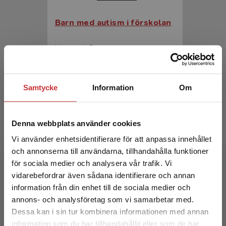
Barn med autism i förskolan
Linnsand, Petra
200 kr
inkl. moms
Exkl. moms: 189 kr
Samtycke
Information
Om
Denna webbplats använder cookies
Vi använder enhetsidentifierare för att anpassa innehållet
och annonserna till användarna, tillhandahålla funktioner
för sociala medier och analysera vår trafik. Vi
Begränsad fraktregion
vidarebefordrar även sådana identifierare och annan
Barn med autism i förskolan
information från din enhet till de sociala medier och
annons- och analysföretag som vi samarbetar med.
Linnsand, Petra
Dessa kan i sin tur kombinera informationen med annan
information som du har tillhandahållit eller som de har
323 kr
inkl. moms