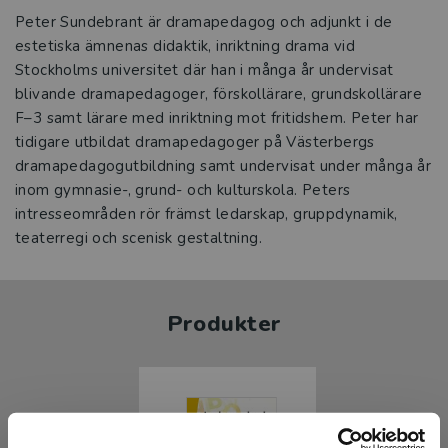
Peter Sundebrant är dramapedagog och adjunkt i de
estetiska ämnenas didaktik, inriktning drama vid
Stockholms universitet där han i många år undervisat
blivande dramapedagoger, förskollärare, grundskollärare
F–3 samt lärare med inriktning mot fritidshem. Peter har
tidigare utbildat dramapedagoger på Västerbergs
dramapedagogutbildning samt undervisat under många år
inom gymnasie-, grund- och kulturskola. Peters
intresseområden rör främst ledarskap, gruppdynamik,
teaterregi och scenisk gestaltning.
Produkter