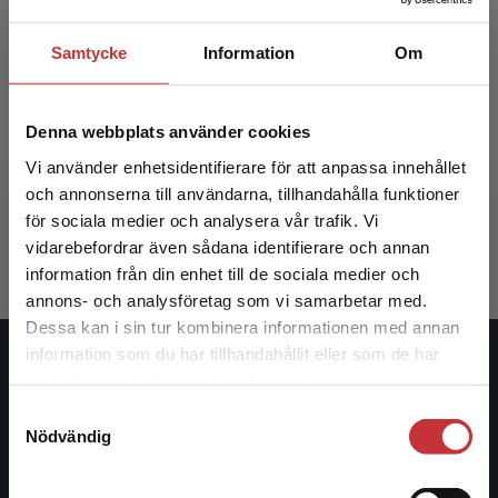
Samtycke
Information
Om
Lek en bok
Denna webbplats använder cookies
Vi använder enhetsidentifierare för att anpassa innehållet
Cedervall, Sofia m.fl.
och annonserna till användarna, tillhandahålla funktioner
304 kr
inkl. moms
för sociala medier och analysera vår trafik. Vi
Begränsad fraktregion
Exkl. moms: 287 kr
vidarebefordrar även sådana identifierare och annan
information från din enhet till de sociala medier och
annons- och analysföretag som vi samarbetar med.
Dessa kan i sin tur kombinera informationen med annan
information som du har tillhandahållit eller som de har
Det verkar som att du besöker
Studentlitteratur
samlat in när du har använt deras tjänster.
studentlitteratur.se via en enhet utanför Sverige.
Samtyckesval
Vi erbjuder inte leveranser utanför Sverige. För
Studentlitteratur grundades 1963 och är idag Sveriges
Nödvändig
att kunna slutföra ett köp måste
ledande utbildningsförlag. Med läromedel, kurslitteratur,
leveransadressen vara i Sverige.
Läs mer
facklitteratur, utbildningar och digitala