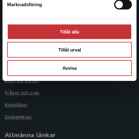
Box 141
Marknadsföring
Stäng
221 00 Lund
Besöksadress:
Åkergränden 1
Tillåt alla
Tillåt urval
Kundservice
Kontakta kundservice
Avvisa
046-31 21 00
Frågor och svar
Köpvillkor
Systemkrav
Allmänna länkar