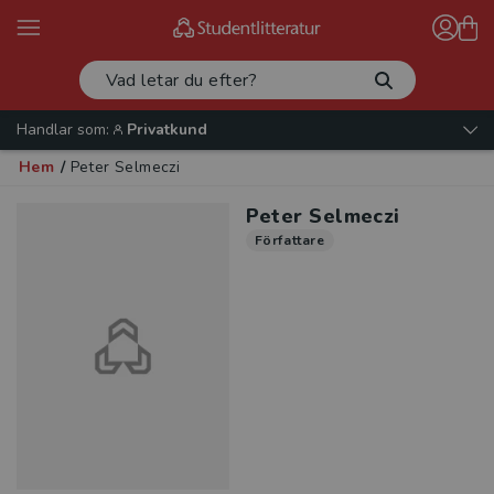
Handlar som:
Privatkund
Hem
/
Peter Selmeczi
Peter Selmeczi
Författare