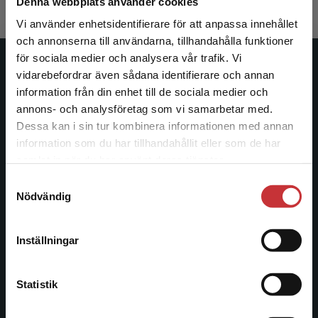
Denna webbplats använder cookies
Vi använder enhetsidentifierare för att anpassa innehållet
och annonserna till användarna, tillhandahålla funktioner
för sociala medier och analysera vår trafik. Vi
Begränsad fraktregion
Studentlitteratur
vidarebefordrar även sådana identifierare och annan
information från din enhet till de sociala medier och
Studentlitteratur grundades 1963 och är idag Sveriges
annons- och analysföretag som vi samarbetar med.
ledande utbildningsförlag. Med läromedel, kurslitteratur,
Dessa kan i sin tur kombinera informationen med annan
facklitteratur, utbildningar och digitala
information som du har tillhandahållit eller som de har
Det verkar som att du besöker
informationstjänster i utbudet, finns Studentlitteratur med
samlat in när du har använt deras tjänster.
studentlitteratur.se via en enhet utanför Sverige.
längs hela kunskapsresan.
Samtyckesval
Vi erbjuder inte leveranser utanför Sverige. För
Nödvändig
att kunna slutföra ett köp måste
Kontakta oss
leveransadressen vara i Sverige.
Läs mer
Inställningar
Kontakta oss
Kontakta kundservice
046-31 20 00
Statistik
Postadress: