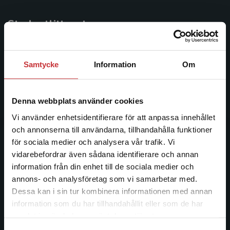
Studentlitteratur
Studentlitteratur grundades 1963 och är idag Sveriges
ledande utbildningsförlag. Med läromedel, kurslitteratur,
Samtycke
Information
Om
facklitteratur, utbildningar och digitala
informationstjänster i utbudet, finns Studentlitteratur med
längs hela kunskapsresan.
Denna webbplats använder cookies
Vi använder enhetsidentifierare för att anpassa innehållet
Kontakta oss
och annonserna till användarna, tillhandahålla funktioner
för sociala medier och analysera vår trafik. Vi
Kontakta oss
Begränsad fraktregion
vidarebefordrar även sådana identifierare och annan
information från din enhet till de sociala medier och
046-31 20 00
annons- och analysföretag som vi samarbetar med.
Postadress:
Dessa kan i sin tur kombinera informationen med annan
Box 141
information som du har tillhandahållit eller som de har
Det verkar som att du besöker
221 00 Lund
samlat in när du har använt deras tjänster.
studentlitteratur.se via en enhet utanför Sverige.