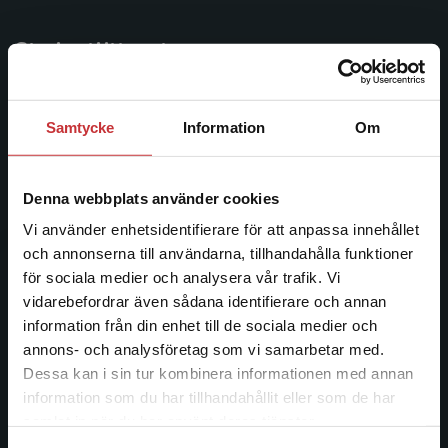
Studentlitteratur
Studentlitteratur grundades 1963 och är idag Sveriges
ledande utbildningsförlag. Med läromedel, kurslitteratur,
Samtycke
Information
Om
facklitteratur, utbildningar och digitala
informationstjänster i utbudet, finns Studentlitteratur med
längs hela kunskapsresan.
Denna webbplats använder cookies
Vi använder enhetsidentifierare för att anpassa innehållet
Kontakta oss
och annonserna till användarna, tillhandahålla funktioner
för sociala medier och analysera vår trafik. Vi
Kontakta oss
Begränsad fraktregion
vidarebefordrar även sådana identifierare och annan
information från din enhet till de sociala medier och
046-31 20 00
annons- och analysföretag som vi samarbetar med.
Postadress:
Dessa kan i sin tur kombinera informationen med annan
Box 141
information som du har tillhandahållit eller som de har
Det verkar som att du besöker
221 00 Lund
samlat in när du har använt deras tjänster.
studentlitteratur.se via en enhet utanför Sverige.