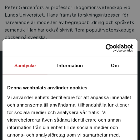
Peter Gärdenfors är professor i kognitionsvetenskap vid
Lunds Universitet. Hans främsta forskningsintressen för
närvarande är modeller av begreppsbildning och språkets
semantik. Han har också skrivit flera populärvetenskapliga
böcker på svenska.
Samtycke
Information
Om
Studentlitteratur
Studentlitteratur grundades 1963 och är idag Sveriges
Denna webbplats använder cookies
ledande utbildningsförlag. Med läromedel, kurslitteratur,
facklitteratur, utbildningar och digitala
Vi använder enhetsidentifierare för att anpassa innehållet
informationstjänster i utbudet, finns Studentlitteratur med
och annonserna till användarna, tillhandahålla funktioner
längs hela kunskapsresan.
för sociala medier och analysera vår trafik. Vi
Begränsad fraktregion
vidarebefordrar även sådana identifierare och annan
information från din enhet till de sociala medier och
Kontakta oss
annons- och analysföretag som vi samarbetar med.