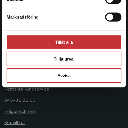
046-31 20 00
Marknadsföring
Stäng
Postadress:
Box 141
221 00 Lund
Tillåt alla
Besöksadress:
Åkergränden 1
Tillåt urval
Kundservice
Avvisa
Kontakta kundservice
046-31 21 00
Frågor och svar
Köpvillkor