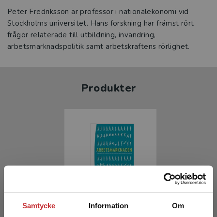
Peter Fredriksson är professor i nationalekonomi vid
Stockholms universitet. Hans forskning har främst rört
frågor relaterade till utbildning, invandring,
arbetsmarknadspolitik samt arbetskraftens rörlighet.
Produkter
Arbetsmarknaden
Samtycke
Information
Om