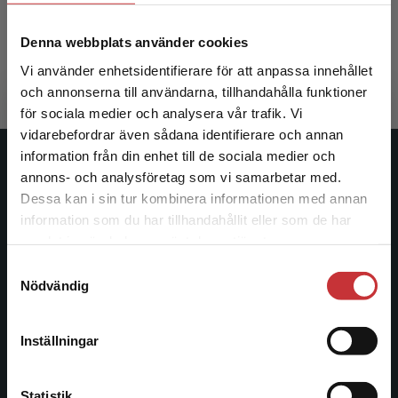
Björklund, Anders m.fl.
Denna webbplats använder cookies
311 kr
inkl. moms
Exkl. moms: 293 kr
Vi använder enhetsidentifierare för att anpassa innehållet
och annonserna till användarna, tillhandahålla funktioner
för sociala medier och analysera vår trafik. Vi
Begränsad fraktregion
vidarebefordrar även sådana identifierare och annan
information från din enhet till de sociala medier och
Studentlitteratur
annons- och analysföretag som vi samarbetar med.
Dessa kan i sin tur kombinera informationen med annan
Studentlitteratur grundades 1963 och är idag Sveriges
information som du har tillhandahållit eller som de har
Det verkar som att du besöker
ledande utbildningsförlag. Med läromedel, kurslitteratur,
samlat in när du har använt deras tjänster.
studentlitteratur.se via en enhet utanför Sverige.
facklitteratur, utbildningar och digitala
Samtyckesval
Vi erbjuder inte leveranser utanför Sverige. För
informationstjänster i utbudet, finns Studentlitteratur med
Nödvändig
att kunna slutföra ett köp måste
längs hela kunskapsresan.
leveransadressen vara i Sverige.
Läs mer
Inställningar
Kontakta oss
Kontakta kundservice
Kontakta oss
Statistik