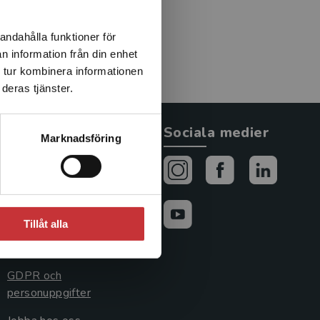
andahålla funktioner för
n information från din enhet
 tur kombinera informationen
deras tjänster.
Allmänna länkar
Sociala medier
Marknadsföring
Om oss
Avtal och rättigheter
Cookies
Tillåt alla
Cookieinställningar
GDPR och
personuppgifter