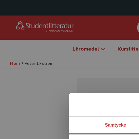
Läromedel
Kurslitt
Hem
/
Peter Ekström
Samtycke