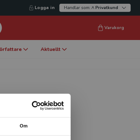
Logga in
Handlar som:
Privatkund
Varukorg
örfattare
Aktuellt
de i Svenska
ga år som aktiv
vid VM i Belgien 1985, samt
Om
r. Idag arrangerar Ekström
ng runt om i världen genom