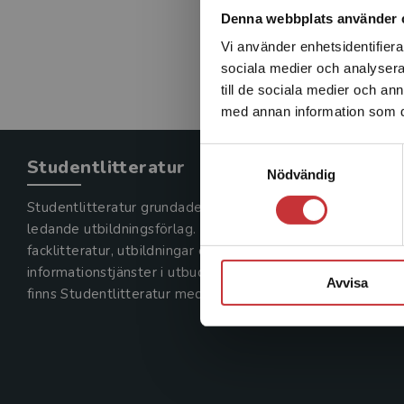
Denna webbplats använder 
Vi använder enhetsidentifierar
sociala medier och analysera 
till de sociala medier och a
med annan information som du 
Samtyckesval
Studentlitteratur
Nödvändig
Studentlitteratur grundades 1963 och är idag Sveriges
ledande utbildningsförlag. Med läromedel, kurslitteratur,
facklitteratur, utbildningar och digitala
informationstjänster i utbudet,
Avvisa
finns Studentlitteratur med längs hela kunskapsresan.