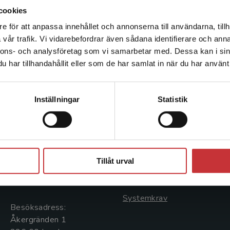
det egna hobbyföretaget Global Surfski.
cookies
e för att anpassa innehållet och annonserna till användarna, tillh
Det verkar som att du besöker studentlitteratur.se via en
vår trafik. Vi vidarebefordrar även sådana identifierare och anna
enhet utanför Sverige. Vi erbjuder inte leveranser utanför
nnons- och analysföretag som vi samarbetar med. Dessa kan i sin
Sverige. För att kunna slutföra ett köp måste
har tillhandahållit eller som de har samlat in när du har använt 
leveransadressen vara i Sverige.
Läs mer
Kontakta kundservice
Kontakta oss
Kundservice
Inställningar
Statistik
Kontakta oss
Kontakta kundservice
046-31 20 00
046-31 21 00
Stäng
Postadress:
Frågor och svar
Tillåt urval
Box 141
Köpvillkor
221 00 Lund
Systemkrav
Besöksadress:
Åkergränden 1