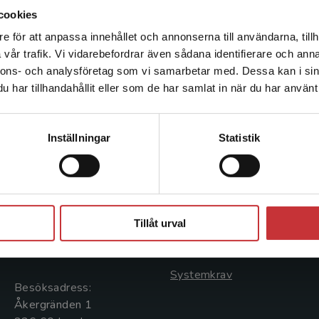
turer och hållbar stadsutveckling.
cookies
e för att anpassa innehållet och annonserna till användarna, tillh
Det verkar som att du besöker studentlitteratur.se via en
vår trafik. Vi vidarebefordrar även sådana identifierare och anna
enhet utanför Sverige. Vi erbjuder inte leveranser utanför
nnons- och analysföretag som vi samarbetar med. Dessa kan i sin
Sverige. För att kunna slutföra ett köp måste
har tillhandahållit eller som de har samlat in när du har använt 
leveransadressen vara i Sverige.
Läs mer
Kontakta kundservice
Kontakta oss
Kundservice
Inställningar
Statistik
Kontakta oss
Kontakta kundservice
046-31 20 00
046-31 21 00
Stäng
Postadress:
Frågor och svar
Tillåt urval
Box 141
Köpvillkor
221 00 Lund
Systemkrav
Besöksadress:
Åkergränden 1