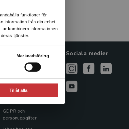
andahålla funktioner för
n information från din enhet
 tur kombinera informationen
deras tjänster.
Allmänna länkar
Sociala medier
Marknadsföring
Om oss
Avtal och rättigheter
Cookies
Tillåt alla
Cookieinställningar
GDPR och
personuppgifter