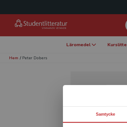
Läromedel
Kurslitt
Hem
/
Peter Dobers
Samtycke