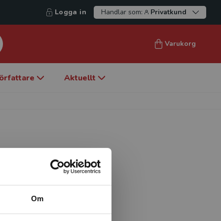
Logga in
Handlar som:
Privatkund
Varukorg
örfattare
Aktuellt
konomi, särskilt hållbar
dan 2011 är dekanus för
 för internationell
Om
publicerat flera böcker
gement, design, guidade