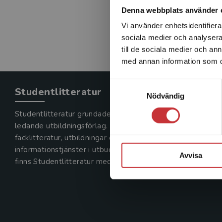
Denna webbplats använder 
Vi använder enhetsidentifierar
sociala medier och analysera 
till de sociala medier och a
med annan information som du 
Samtyckesval
Studentlitteratur
Nödvändig
Studentlitteratur grundades 1963 och är idag Sveriges
ledande utbildningsförlag. Med läromedel, kurslitteratur,
facklitteratur, utbildningar och digitala
informationstjänster i utbudet,
Avvisa
finns Studentlitteratur med längs hela kunskapsresan.