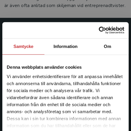
är även ofta anlitad som skiljeman vid entreprenadtvister.
Studentlitteratur
Studentlitteratur grundades 1963 och är idag Sveriges
Samtycke
Information
Om
ledande utbildningsförlag. Med läromedel, kurslitteratur,
facklitteratur, utbildningar och digitala
informationstjänster i utbudet, finns Studentlitteratur med
Denna webbplats använder cookies
längs hela kunskapsresan.
Vi använder enhetsidentifierare för att anpassa innehållet
och annonserna till användarna, tillhandahålla funktioner
Kontakta oss
för sociala medier och analysera vår trafik. Vi
Begränsad fraktregion
vidarebefordrar även sådana identifierare och annan
Kontakta oss
information från din enhet till de sociala medier och
annons- och analysföretag som vi samarbetar med.
046-31 20 00
Dessa kan i sin tur kombinera informationen med annan
information som du har tillhandahållit eller som de har
Postadress:
Det verkar som att du besöker