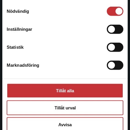
221 00 Lund
Samtyckesval
Vi erbjuder inte leveranser utanför Sverige. För
Nödvändig
Besöksadress:
att kunna slutföra ett köp måste
Åkergränden 1
leveransadressen vara i Sverige.
Läs mer
Inställningar
Kontakta kundservice
Kundservice
Statistik
Kontakta kundservice
Marknadsföring
Stäng
046-31 21 00
Frågor och svar
Köpvillkor
Tillåt alla
Systemkrav
Tillåt urval
Allmänna länkar
Avvisa