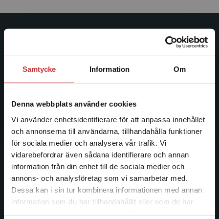
Studentlitteratur
Studentlitteratur grundades 1963 och är idag Sveriges
Samtycke
Information
Om
ledande utbildningsförlag. Med läromedel, kurslitteratur,
facklitteratur, utbildningar och digitala
informationstjänster i utbudet, finns Studentlitteratur med
Denna webbplats använder cookies
längs hela kunskapsresan.
Vi använder enhetsidentifierare för att anpassa innehållet
och annonserna till användarna, tillhandahålla funktioner
Kontakta oss
för sociala medier och analysera vår trafik. Vi
Begränsad fraktregion
vidarebefordrar även sådana identifierare och annan
Kontakta oss
information från din enhet till de sociala medier och
046-31 20 00
annons- och analysföretag som vi samarbetar med.
Dessa kan i sin tur kombinera informationen med annan
Postadress:
information som du har tillhandahållit eller som de har
Box 141
Det verkar som att du besöker
samlat in när du har använt deras tjänster.
studentlitteratur.se via en enhet utanför Sverige.