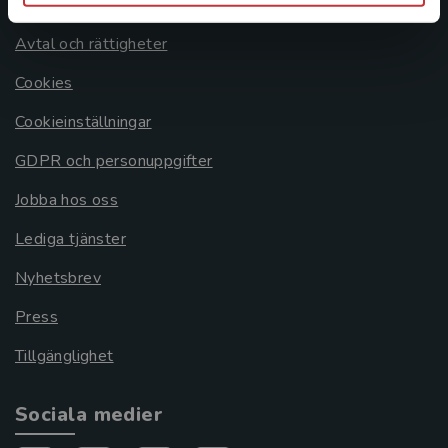
Om oss
Avtal och rättigheter
Cookies
Cookieinställningar
GDPR och personuppgifter
Jobba hos oss
Lediga tjänster
Nyhetsbrev
Press
Tillgänglighet
Sociala medier