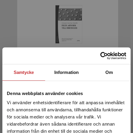
Från abnorm till ödesdiger (10-pack)
Sonnander, Per m.fl.
Samtycke
Information
Om
770 kr
inkl. moms
Exkl. moms: 726 kr
Denna webbplats använder cookies
Vi använder enhetsidentifierare för att anpassa innehållet
och annonserna till användarna, tillhandahålla funktioner
för sociala medier och analysera vår trafik. Vi
Begränsad fraktregion
vidarebefordrar även sådana identifierare och annan
information från din enhet till de sociala medier och