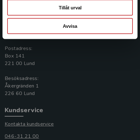
Tillåt urval
Kontakta oss
Kontakta oss
Avvisa
046-31 20 00
Postadress:
Box 141
221 00 Lund
Besöksadress:
Åkergränden 1
Kundservice
Kontakta kundservice
046-31 21 00