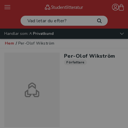
Handlar som:
Privatkund
Hem
/
Per-Olof Wikström
Per-Olof Wikström
Författare