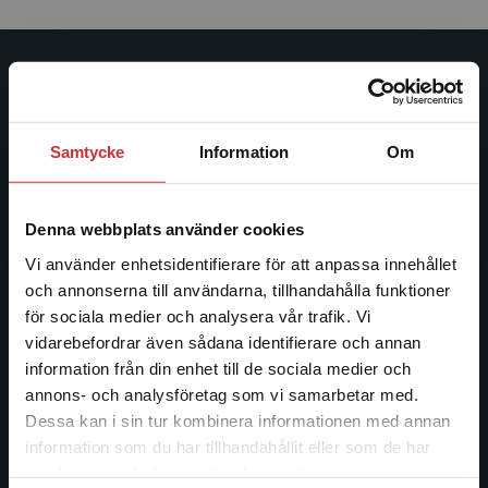
Studentlitteratur
Studentlitteratur grundades 1963 och är idag Sveriges
Samtycke
Information
Om
ledande utbildningsförlag. Med läromedel, kurslitteratur,
facklitteratur, utbildningar och digitala
informationstjänster i utbudet, finns Studentlitteratur med
Denna webbplats använder cookies
längs hela kunskapsresan.
Vi använder enhetsidentifierare för att anpassa innehållet
och annonserna till användarna, tillhandahålla funktioner
Kontakta oss
för sociala medier och analysera vår trafik. Vi
Begränsad fraktregion
vidarebefordrar även sådana identifierare och annan
Kontakta oss
information från din enhet till de sociala medier och
046-31 20 00
annons- och analysföretag som vi samarbetar med.
Dessa kan i sin tur kombinera informationen med annan
Postadress:
information som du har tillhandahållit eller som de har
Det verkar som att du besöker
Box 141
samlat in när du har använt deras tjänster.
studentlitteratur.se via en enhet utanför Sverige.