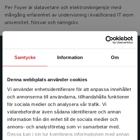
Per Foyer är datavetare och elektronikingenjör med
mångårig erfarenhet av undervisning i kvalificerad IT inom
universitet, försvar och näringsliv.
Studentlitteratur
Samtycke
Information
Om
Studentlitteratur grundades 1963 och är idag Sveriges
ledande utbildningsförlag. Med läromedel, kurslitteratur,
Denna webbplats använder cookies
facklitteratur, utbildningar och digitala
informationstjänster i utbudet, finns Studentlitteratur med
Vi använder enhetsidentifierare för att anpassa innehållet
längs hela kunskapsresan.
och annonserna till användarna, tillhandahålla funktioner
för sociala medier och analysera vår trafik. Vi
Begränsad fraktregion
vidarebefordrar även sådana identifierare och annan
Kontakta oss
information från din enhet till de sociala medier och
annons- och analysföretag som vi samarbetar med.
Kontakta oss
Dessa kan i sin tur kombinera informationen med annan