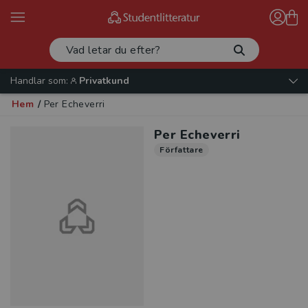
Handlar som:
Privatkund
Hem
/
Per Echeverri
Per Echeverri
Författare