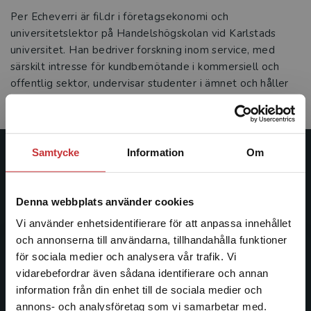
Per Echeverri är fil.dr i företagsekonomi och
universitetslektor på Handelshögskolan vid Karlstads
universitet. Han bedriver forskning inom service, med
särskilt intresse för kundbemötande i kommersiell och
offentlig sektor, undervisar studenter i ämnet och håller
kurser i bemötande.Fotograf: Maria Obed
Samtycke
Information
Om
Studentlitteratur
Studentlitteratur grundades 1963 och är idag Sveriges
Denna webbplats använder cookies
ledande utbildningsförlag. Med läromedel, kurslitteratur,
Vi använder enhetsidentifierare för att anpassa innehållet
facklitteratur, utbildningar och digitala
och annonserna till användarna, tillhandahålla funktioner
informationstjänster i utbudet, finns Studentlitteratur med
för sociala medier och analysera vår trafik. Vi
längs hela kunskapsresan.
Begränsad fraktregion
vidarebefordrar även sådana identifierare och annan
information från din enhet till de sociala medier och
Kontakta oss
annons- och analysföretag som vi samarbetar med.