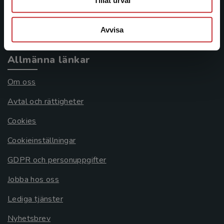
Tillåt urval
Köpvillkor
Avvisa
Systemkrav
Allmänna länkar
Om oss
Avtal och rättigheter
Cookies
Cookieinställningar
GDPR och personuppgifter
Jobba hos oss
Lediga tjänster
Nyhetsbrev