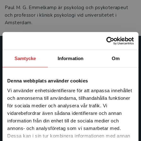
Paul M. G. Emmelkamp är psykolog och psykoterapeut
och professor i klinisk psykologi vid universitetet i
Amsterdam.
Studentlitteratur
Samtycke
Information
Om
Studentlitteratur grundades 1963 och är idag Sveriges
ledande utbildningsförlag. Med läromedel, kurslitteratur,
Denna webbplats använder cookies
facklitteratur, utbildningar och digitala
informationstjänster i utbudet, finns Studentlitteratur med
Vi använder enhetsidentifierare för att anpassa innehållet
längs hela kunskapsresan.
och annonserna till användarna, tillhandahålla funktioner
för sociala medier och analysera vår trafik. Vi
Begränsad fraktregion
vidarebefordrar även sådana identifierare och annan
Kontakta oss
information från din enhet till de sociala medier och
Kontakta oss
annons- och analysföretag som vi samarbetar med.
Dessa kan i sin tur kombinera informationen med annan