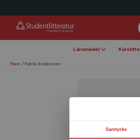
Läromedel
Kurslitt
Hem
/
Patrik Andersson
Samtycke