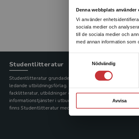
Denna webbplats använder 
Vi använder enhetsidentifierar
sociala medier och analysera 
till de sociala medier och a
med annan information som du 
Samtyckesval
Studentlitteratur
Nödvändig
Studentlitteratur grundades 1963 och är idag Sveriges
ledande utbildningsförlag. Med läromedel, kurslitteratur,
facklitteratur, utbildningar och digitala
informationstjänster i utbudet,
Avvisa
finns Studentlitteratur med längs hela kunskapsresan.