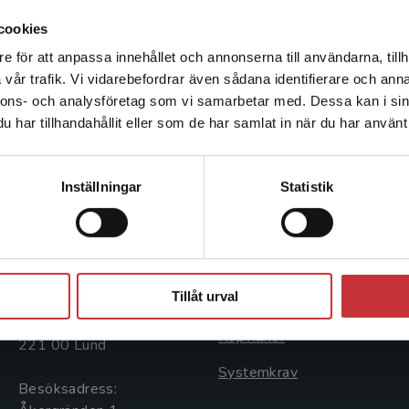
Dirigentforum inom Odeum där dirigenter regelbun
cookies
erfarenheter. Vid Musikhögskolan i Malmö är han
undervisar studenter inom såväl musik­lärarutbil
e för att anpassa innehållet och annonserna till användarna, tillh
Det verkar som att du besöker studentlitteratur.se via en
kyrkomusikerutbildningen. Patrik har en bred erfar
vår trafik. Vi vidarebefordrar även sådana identifierare och anna
enhet utanför Sverige. Vi erbjuder inte leveranser utanför
professionella som icke-professionella symfoniork
nnons- och analysföretag som vi samarbetar med. Dessa kan i sin
Sverige. För att kunna slutföra ett köp måste
har tillhandahållit eller som de har samlat in när du har använt 
leveransadressen vara i Sverige.
Läs mer
Kontakta kundservice
Kontakta oss
Kundservice
Inställningar
Statistik
Kontakta oss
Kontakta kundservice
046-31 20 00
046-31 21 00
Stäng
Tillåt urval
Postadress:
Frågor och svar
Box 141
Köpvillkor
221 00 Lund
Systemkrav
Besöksadress: