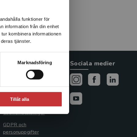
det träffas för att utbyta
 ämnesansvarig och
dningen som musiker- och
andahålla funktioner för
enhet av att dirigera såväl
n information från din enhet
estrar.Orkesterdirigering
 tur kombinera informationen
deras tjänster.
Allmänna länkar
Sociala medier
Marknadsföring
Om oss
Avtal och rättigheter
Tillåt alla
Cookies
Cookieinställningar
GDPR och
personuppgifter