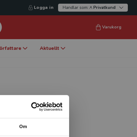
Logga in
Handlar som:
Privatkund
Varukorg
örfattare
Aktuellt
versitet och lärare i
n i Malmö. Vid Odeum har
amhet med undervisning i
sommarkurser och
Om
nitiativtagare till