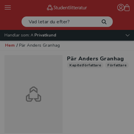
Handlar som:
Privatkund
Hem
/
Pär Anders Granhag
Pär Anders Granhag
Kapitelförfattare
Författare