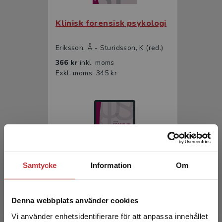
Klinisk forensisk psykologi
Eriksson, Å - Sturidsson, K (red.)
366 kr
inkl. moms
Exkl. moms: 345 kr
Samtycke
Information
Om
Klinisk forensisk psykologi
Denna webbplats använder cookies
Eriksson, Å - Sturidsson, K (red.)
Vi använder enhetsidentifierare för att anpassa innehållet