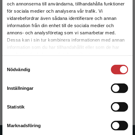
227 kr
inkl. moms
och annonserna till användarna, tillhandahålla funktioner
Exkl. moms: 214 kr
för sociala medier och analysera vår trafik. Vi
Begränsad fraktregion
vidarebefordrar även sådana identifierare och annan
information från din enhet till de sociala medier och
annons- och analysföretag som vi samarbetar med.
Dessa kan i sin tur kombinera informationen med annan
information som du har tillhandahållit eller som de har
Det verkar som att du besöker
samlat in när du har använt deras tjänster.
studentlitteratur.se via en enhet utanför Sverige.
Samtyckesval
Vi erbjuder inte leveranser utanför Sverige. För
Nödvändig
att kunna slutföra ett köp måste
Vittnespsykologi
leveransadressen vara i Sverige.
Läs mer
Inställningar
Granhag, Pär Anders
Kontakta kundservice
343 kr
inkl. moms
Exkl. moms: 324 kr
Statistik
Marknadsföring
Stäng