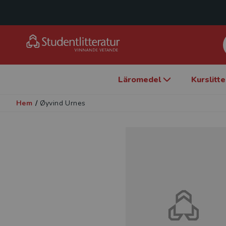
Läromedel
Kurslitt
Hem
/
Øyvind Urnes