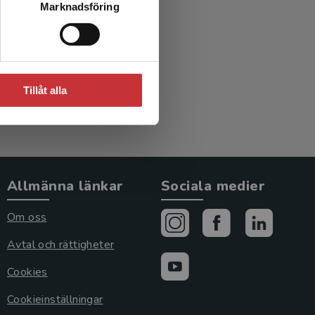
Marknadsföring
Tillåt alla
Allmänna länkar
Sociala medier
Om oss
Avtal och rättigheter
Cookies
Cookieinställningar