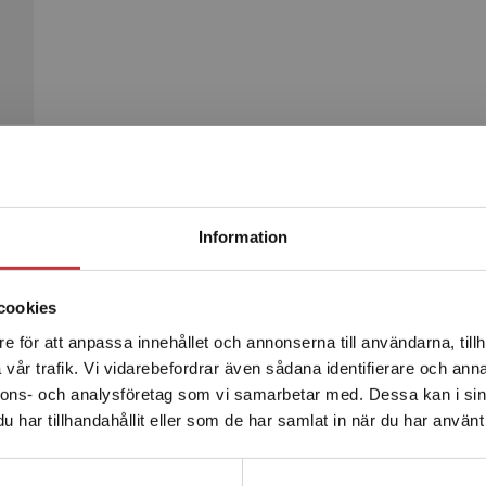
Begränsad fraktregion
Produkter
Information
cookies
e för att anpassa innehållet och annonserna till användarna, tillh
Det verkar som att du besöker studentlitteratur.se via en
vår trafik. Vi vidarebefordrar även sådana identifierare och anna
enhet utanför Sverige. Vi erbjuder inte leveranser utanför
nnons- och analysföretag som vi samarbetar med. Dessa kan i sin
Sverige. För att kunna slutföra ett köp måste
har tillhandahållit eller som de har samlat in när du har använt 
leveransadressen vara i Sverige.
Läs mer
Kontakta kundservice