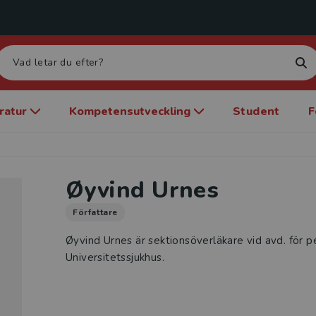
eratur
Kompetensutveckling
Student
F
Øyvind Urnes
Författare
Øyvind Urnes är sektionsöverläkare vid avd. för pe
Universitetssjukhus.