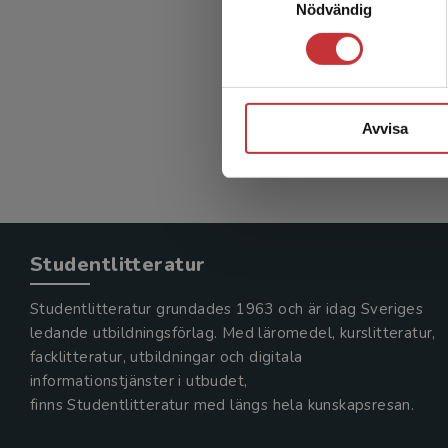
Nödvändig
Avvisa
Studentlitteratur
Studentlitteratur grundades 1963 och är idag Sveriges
ledande utbildningsförlag. Med läromedel, kurslitteratur,
facklitteratur, utbildningar och digitala
informationstjänster i utbudet,
finns Studentlitteratur med längs hela kunskapsresan.