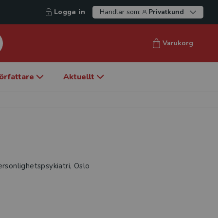
Logga in
Handlar som:
Privatkund
Varukorg
örfattare
Aktuellt
rsonlighetspsykiatri, Oslo