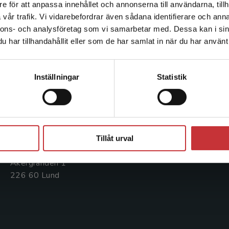
e för att anpassa innehållet och annonserna till användarna, tillh
Det verkar som att du besöker studentlitteratur.se via en
vår trafik. Vi vidarebefordrar även sådana identifierare och anna
enhet utanför Sverige. Vi erbjuder inte leveranser utanför
nnons- och analysföretag som vi samarbetar med. Dessa kan i sin
Sverige. För att kunna slutföra ett köp måste
Kontakta oss
Kundservice
har tillhandahållit eller som de har samlat in när du har använt 
leveransadressen vara i Sverige.
Läs mer
Kontakta oss
Kontakta kundservice
Kontakta kundservice
Inställningar
Statistik
046-31 20 00
046-31 21 00
Postadress:
Frågor och svar
Box 141
Köpvillkor
Stäng
221 00 Lund
Tillåt urval
Systemkrav
Besöksadress:
Åkergränden 1