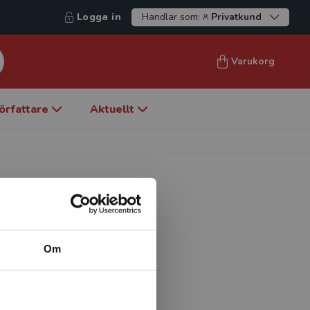
Logga in
Handlar som:
Privatkund
Varukorg
örfattare
Aktuellt
Om