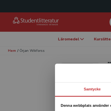
Läromedel
Kurslitt
Hem
/
Örjan Wikforss
Ö
F
Samtycke
Denna webbplats använder 