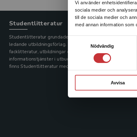
Vi använder enhetsidentifierar
sociala medier och analysera 
till de sociala medier och a
Studentlitteratur
med annan information som du 
Studentlitteratur grundades 1963 och är idag Sveriges
Samtyckesval
ledande utbildningsförlag. Med läromedel, kurslitteratur,
Nödvändig
facklitteratur, utbildningar och digitala
informationstjänster i utbudet,
finns Studentlitteratur med längs hela kunskapsresan.
Avvisa