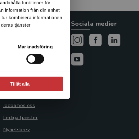
andahålla funktioner för
n information från din enhet
 tur kombinera informationen
Allmänna länkar
Sociala medier
deras tjänster.
Om oss
Marknadsföring
Avtal och rättigheter
Cookies
Cookieinställningar
Tillåt alla
GDPR och
personuppgifter
Jobba hos oss
Lediga tjänster
Nyhetsbrev