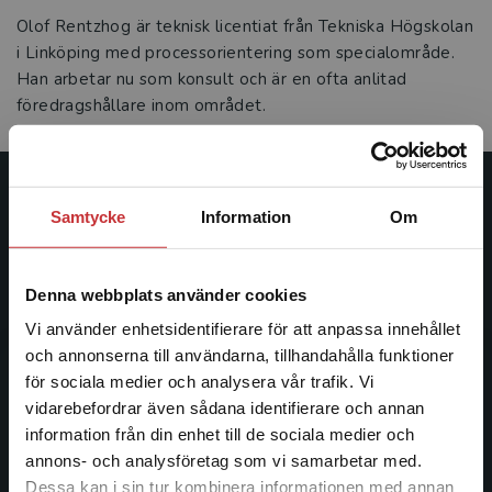
Olof Rentzhog är teknisk licentiat från Tekniska Högskolan
i Linköping med processorientering som specialområde.
Han arbetar nu som konsult och är en ofta anlitad
föredragshållare inom området.
Studentlitteratur
Samtycke
Information
Om
Studentlitteratur grundades 1963 och är idag Sveriges
ledande utbildningsförlag. Med läromedel, kurslitteratur,
Denna webbplats använder cookies
facklitteratur, utbildningar och digitala
Vi använder enhetsidentifierare för att anpassa innehållet
informationstjänster i utbudet, finns Studentlitteratur med
och annonserna till användarna, tillhandahålla funktioner
längs hela kunskapsresan.
för sociala medier och analysera vår trafik. Vi
Begränsad fraktregion
vidarebefordrar även sådana identifierare och annan
Kontakta oss
information från din enhet till de sociala medier och
annons- och analysföretag som vi samarbetar med.
Kontakta oss
Dessa kan i sin tur kombinera informationen med annan