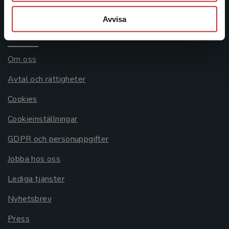
Systemkrav
Avvisa
Allmänna länkar
Om oss
Avtal och rättigheter
Cookies
Cookieinställningar
GDPR och personuppgifter
Jobba hos oss
Lediga tjänster
Nyhetsbrev
Press