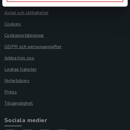
Om oss
Avtal och rättigheter
Cookies
Cookieinställningar
GDPR och personuppgifter
Jobba hos oss
Lediga tjänster
Nyhetsbrev
Press
Tillgänglighet
Sociala medier