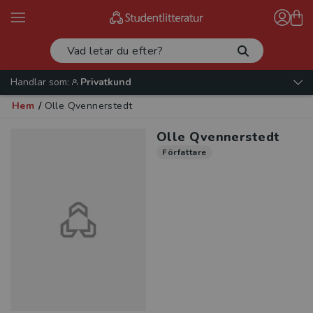
Handlar som:
Privatkund
Hem
/
Olle Qvennerstedt
Olle Qvennerstedt
Författare