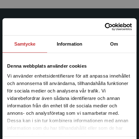
Studentlitteratur
Studentlitteratur grundades 1963 och är idag Sveriges
Samtycke
Information
Om
ledande utbildningsförlag. Med läromedel, kurslitteratur,
facklitteratur, utbildningar och digitala
informationstjänster i utbudet, finns Studentlitteratur med
Denna webbplats använder cookies
längs hela kunskapsresan.
Vi använder enhetsidentifierare för att anpassa innehållet
och annonserna till användarna, tillhandahålla funktioner
Kontakta oss
för sociala medier och analysera vår trafik. Vi
Begränsad fraktregion
vidarebefordrar även sådana identifierare och annan
Kontakta oss
information från din enhet till de sociala medier och
046-31 20 00
annons- och analysföretag som vi samarbetar med.
Dessa kan i sin tur kombinera informationen med annan
Postadress:
information som du har tillhandahållit eller som de har
Box 141
Det verkar som att du besöker
samlat in när du har använt deras tjänster.
studentlitteratur.se via en enhet utanför Sverige.