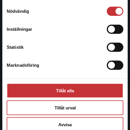
221 00 Lund
Samtyckesval
Vi erbjuder inte leveranser utanför Sverige. För
Nödvändig
Besöksadress:
att kunna slutföra ett köp måste
Åkergränden 1
leveransadressen vara i Sverige.
Läs mer
Inställningar
Kontakta kundservice
Kundservice
Statistik
Kontakta kundservice
Marknadsföring
Stäng
046-31 21 00
Frågor och svar
Köpvillkor
Tillåt alla
Systemkrav
Tillåt urval
Allmänna länkar
Avvisa