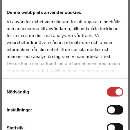
Denna webbplats använder cookies
Vi använder enhetsidentifierare för att anpassa innehållet
Från tanke till text
och annonserna till användarna, tillhandahålla funktioner
för sociala medier och analysera vår trafik. Vi
Jarrick, A - Josephson, O
Begränsad fraktregion
vidarebefordrar även sådana identifierare och annan
249 kr
inkl. moms
information från din enhet till de sociala medier och
Exkl. moms: 235 kr
annons- och analysföretag som vi samarbetar med.
Dessa kan i sin tur kombinera informationen med annan
information som du har tillhandahållit eller som de har
Det verkar som att du besöker
samlat in när du har använt deras tjänster.
studentlitteratur.se via en enhet utanför Sverige.
Samtyckesval
Vi erbjuder inte leveranser utanför Sverige. För
Nödvändig
att kunna slutföra ett köp måste
leveransadressen vara i Sverige.
Läs mer
Inställningar
Kontakta kundservice
Från tanke till text
Statistik