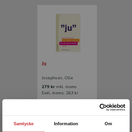
Ju
Josephson, Olle
279 kr
inkl. moms
Exkl. moms: 263 kr
Samtycke
Information
Om