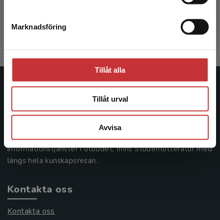
Jarrick, A - Josephson, O
155 kr
inkl. moms
Marknadsföring
Stäng
Exkl. moms: 146 kr
Tillåt alla
Studentlitteratur
Tillåt urval
Studentlitteratur grundades 1963 och är idag Sveriges
ledande utbildningsförlag. Med läromedel, kurslitteratur,
Avvisa
facklitteratur, utbildningar och digitala
informationstjänster i utbudet, finns Studentlitteratur med
längs hela kunskapsresan.
Kontakta oss
Kontakta oss