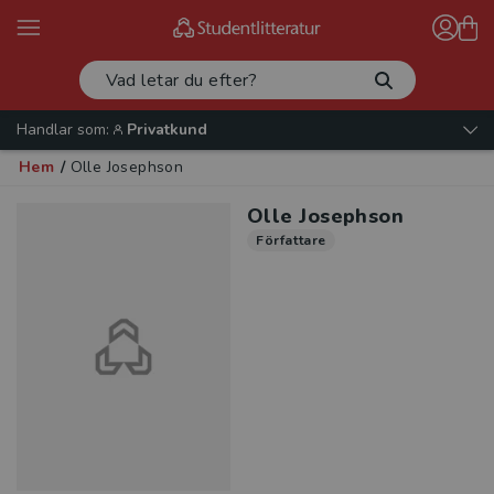
Handlar som:
Privatkund
Hem
/
Olle Josephson
Olle Josephson
Författare